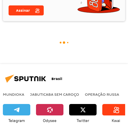
Assinar
Brasil
MUNDIOKA
JABUTICABA SEM CAROÇO
OPERAÇÃO RUSSA
I
Telegram
Odysee
Twitter
Kwai