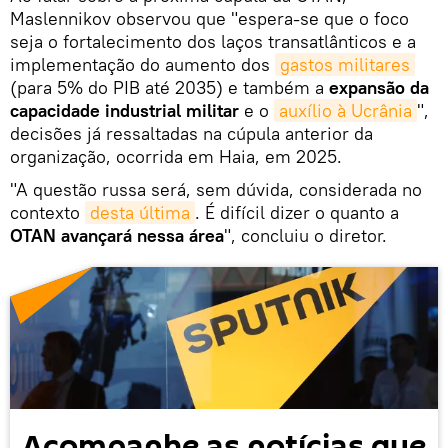
Maslennikov observou que "espera-se que o foco
seja o fortalecimento dos laços transatlânticos e a
implementação do aumento dos
gastos militares
(para 5% do PIB até 2035) e também a
expansão da
capacidade industrial militar
e o
auxílio à Ucrânia
",
decisões já ressaltadas na cúpula anterior da
organização, ocorrida em Haia, em 2025.
"A questão russa será, sem dúvida, considerada no
contexto
desta última
. É difícil dizer o quanto a
OTAN avançará nessa área
", concluiu o diretor.
Acompanhe as notícias que