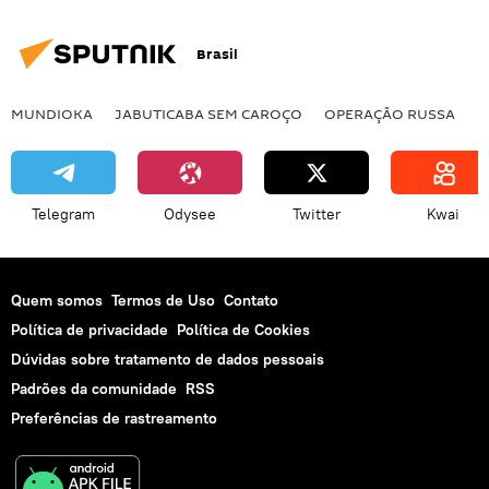
Brasil
MUNDIOKA
JABUTICABA SEM CAROÇO
OPERAÇÃO RUSSA
I
Telegram
Odysee
Twitter
Kwai
Quem somos
Termos de Uso
Contato
Política de privacidade
Política de Cookies
Dúvidas sobre tratamento de dados pessoais
Padrões da comunidade
RSS
Preferências de rastreamento