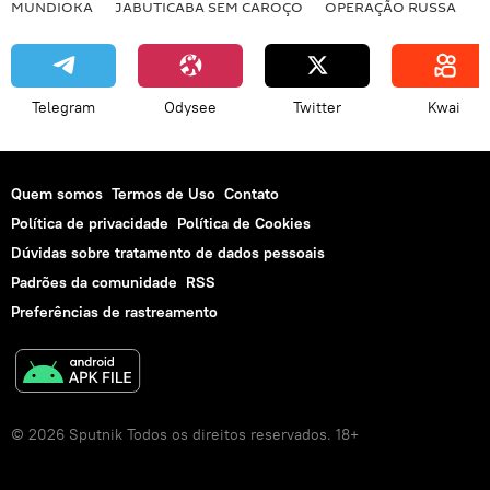
MUNDIOKA
JABUTICABA SEM CAROÇO
OPERAÇÃO RUSSA
I
Telegram
Odysee
Twitter
Kwai
Quem somos
Termos de Uso
Contato
Política de privacidade
Política de Cookies
Dúvidas sobre tratamento de dados pessoais
Padrões da comunidade
RSS
Preferências de rastreamento
© 2026 Sputnik Todos os direitos reservados. 18+