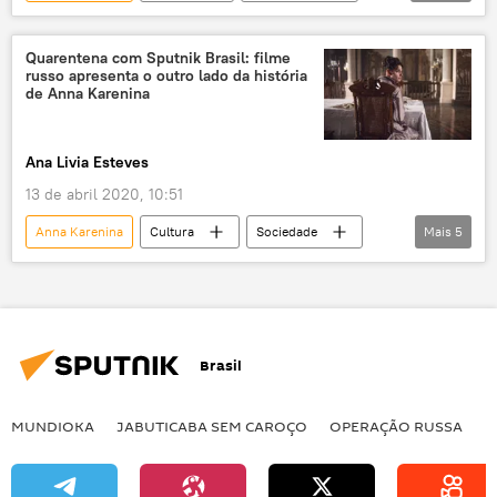
Brasil
Rio de Janeiro
São Paulo
Cidade das Artes
Teatro Bradesco
Quarentena com Sputnik Brasil: filme
russo apresenta o outro lado da história
balé
música
literatura
de Anna Karenina
Cultura
Notícias do Brasil
Ana Livia Esteves
13 de abril 2020, 10:51
Anna Karenina
Cultura
Sociedade
Mais
5
Notícias
filme
quarentena
cinema russo
Rússia
Brasil
MUNDIOKA
JABUTICABA SEM CAROÇO
OPERAÇÃO RUSSA
I