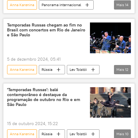
Anna Karenina
Panorama internacional
Mais
14
exclusiva
Aleksandr Pushkin
Rússia
Moscou
literatura
Temporadas Russas chegam ao fim no
Brasil com concertos em Rio de Janeiro
Dia da Língua Russa
idioma russo
e São Paulo
cultura
livros
Federação da Rússia
Sociedade
Fiódor Dostoiévski
5 de dezembro 2024, 05:41
Lev Tolstói
Anna Karenina
Rússia
Lev Tolstói
Mais
12
Universidade Federal do Rio de Janeiro
Brasil
Rio de Janeiro
São Paulo
BRICS
G20
Ministério da Cultura
'Temporadas Russas': balé
contemporâneo é destaque da
cultura
Cultura
música
programação de outubro no Rio e em
São Paulo
músicas
festival de música
música clássica
15 de outubro 2024, 15:22
Anna Karenina
Rússia
Lev Tolstói
Mais
10