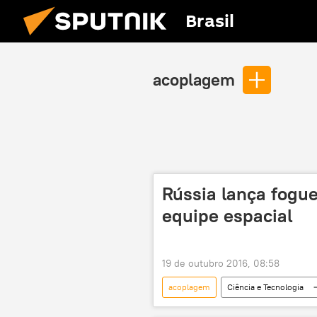
Brasil
acoplagem
Rússia lança fogu
equipe espacial
19 de outubro 2016, 08:58
acoplagem
Ciência e Tecnologia
Cazaquistão
Roscosmos