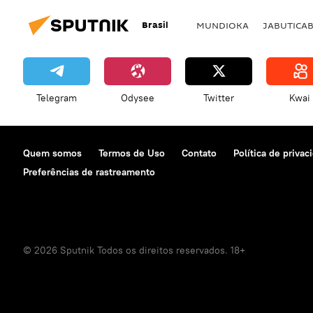
Brasil
MUNDIOKA
JABUTICA
Telegram
Odysee
Twitter
Kwai
Quem somos
Termos de Uso
Contato
Política de privac
Preferências de rastreamento
© 2026 Sputnik Todos os direitos reservados. 18+