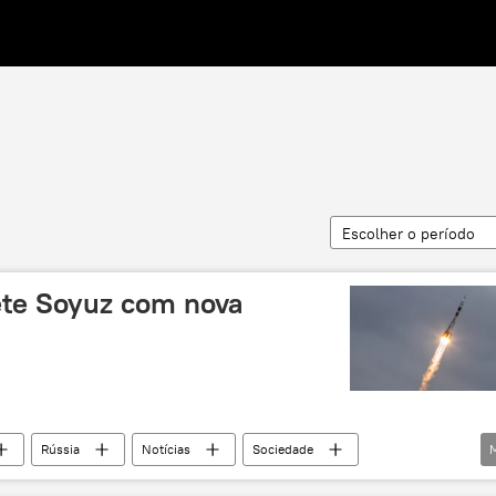
Escolher o período
ete Soyuz com nova
Rússia
Notícias
Sociedade
Soyuz MS
Cosmódromo de Baikonur