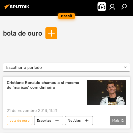
Brasil
bola de ouro
Escolher o período
Cristiano Ronaldo chamou a si mesmo
de 'maricas' com dinheiro
21 de novembro 2016, 11:21
bola de ouro
Esportes
Notícias
Mais
12
Sociedade
Espanha
Portugal