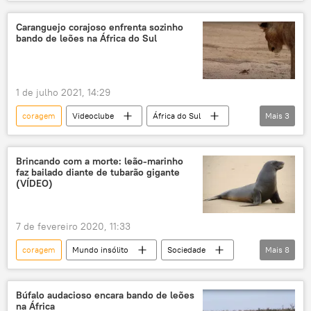
Exército da Rússia
Ucrânia
ofensiva
conflito armado
Caranguejo corajoso enfrenta sozinho
bando de leões na África do Sul
Sergei Shoigu
armas
1 de julho 2021, 14:29
coragem
Videoclube
África do Sul
Mais
3
leões
vida selvagem
vídeo
Brincando com a morte: leão-marinho
faz bailado diante de tubarão gigante
(VÍDEO)
7 de fevereiro 2020, 11:33
coragem
Mundo insólito
Sociedade
Mais
8
Notícias
tubarão
leão marinho
perigo
morte
dança
Búfalo audacioso encara bando de leões
na África