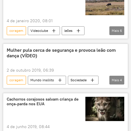
superfície
valente
4 de janeiro 2020, 08:01
coragem
Videoclube
leões
Mais
6
África do Sul
búfalo
vida selvagem
caça
parque
valente
Mulher pula cerca de segurança e provoca leão com
dança (VÍDEO)
2 de outubro 2019, 06:39
coragem
Mundo insólito
Sociedade
Mais
4
Notícias
leão
Bronx
jardim zoológico
Cachorros corajosos salvam criança de
onça-parda nos EUA
4 de junho 2019, 08:44