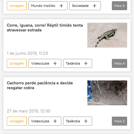
coragem
Mundo insólito
Sociedade
Mais
6
Notícias
onça
pardos
cães
criança
salvamento
Corre, iguana, corre! Réptil tímido tenta
atravessar estrada
1 de junho 2019, 11:23
coragem
Videoclube
Tailândia
Mais
4
réptil
iguana
estrada
apoio
Cachorro perde paciência e decide
resgatar cobra
27 de maio 2019, 12:30
coragem
Videoclube
Tailândia
Mais
2
cão
Cobra