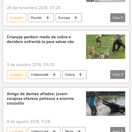
26 de novembro 2018, 07:25
coragem
Mundo
Europa
Mais
9
Notícias
Violação da fronteira russa por navios ucranianos
Crianças perdem medo de cobra e
decidem enfrentá-la para salvar cão
Ucrânia
mar Negro
Estreito de Kerch
Oleg Morozov
provocação
navios
ameaça
3 de outubro 2018, 09:23
Rússia
coragem
Videoclube
Cobra
Mais
3
serpentes
crianças
medo
Amigo de dentes afiados: jovem
corajosa oferece petiscos a enorme
crocodilo
8 de agosto 2018, 11:28
coragem
Videoclube
Texas
Mais
4