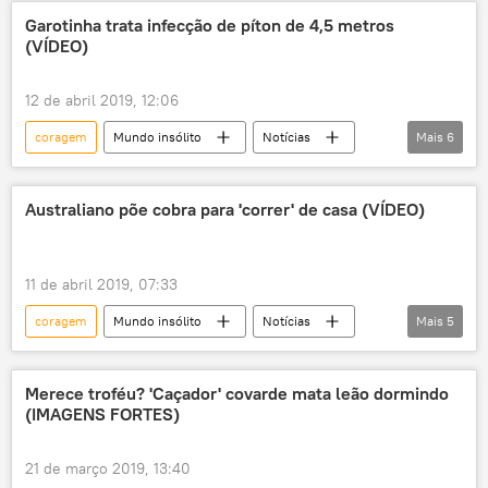
Garotinha trata infecção de píton de 4,5 metros
(VÍDEO)
12 de abril 2019, 12:06
coragem
Mundo insólito
Notícias
Mais
6
Sociedade
Indonésia
tratamento
cura
cobras
píton
Australiano põe cobra para 'correr' de casa (VÍDEO)
11 de abril 2019, 07:33
coragem
Mundo insólito
Notícias
Mais
5
Sociedade
Austrália
casa
cobras
réptil
Merece troféu? 'Caçador' covarde mata leão dormindo
(IMAGENS FORTES)
21 de março 2019, 13:40