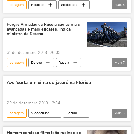
coragem
Notícias
Sociedade
Mais
8
África
National Geographic
tiro
rifle
animal
leão
Forças Armadas da Rússia são as mais
avançadas e mais eficazes, indica
caçadores
covarde
ministro da Defesa
31 de dezembro 2018, 06:33
coragem
Defesa
Rússia
Mais
7
Notícias
Sergei Shoigu
Exército
Forças Armadas da Rússia
tropas
Ave 'surfa' em cima de jacaré na Flórida
armas
avanço
equipamento militar
29 de dezembro 2018, 13:34
coragem
Videoclube
Flórida
Mais
5
crocodilo
surfe
animais
ave
EUA
Homem corajoso filma leão rugindo do