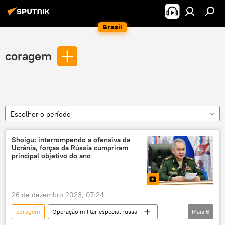
Brasil
coragem
Escolher o período
Shoigu: interrompendo a ofensiva da
Ucrânia, forças da Rússia cumpriram
principal objetivo do ano
26 de dezembro 2023, 07:24
coragem
Operação militar especial russa
Mais
6