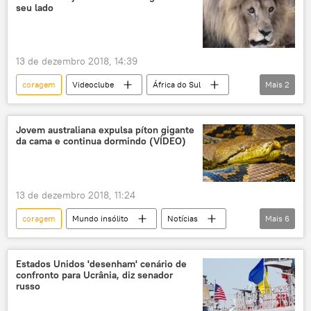
seu lado
13 de dezembro 2018, 14:39
coragem
Videoclube
África do Sul
Mais
2
leão
câmera
Jovem australiana expulsa píton gigante
da cama e continua dormindo (VÍDEO)
13 de dezembro 2018, 11:24
coragem
Mundo insólito
Notícias
Mais
6
Sociedade
Austrália
píton
Cobra
cama
expulsão
Estados Unidos 'desenham' cenário de
confronto para Ucrânia, diz senador
russo