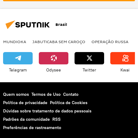
víbora
redes sociais
animal
réptil
gravação
reação
câmera
visualizações
experiência
Brasil
Facebook
Rio de Janeiro
MUNDIOKA
JABUTICABA SEM CAROÇO
OPERAÇÃO RUSSA
I
Telegram
Odysee
Twitter
Kwai
Quem somos
Termos de Uso
Contato
Política de privacidade
Política de Cookies
Dúvidas sobre tratamento de dados pessoais
Padrões da comunidade
RSS
Preferências de rastreamento