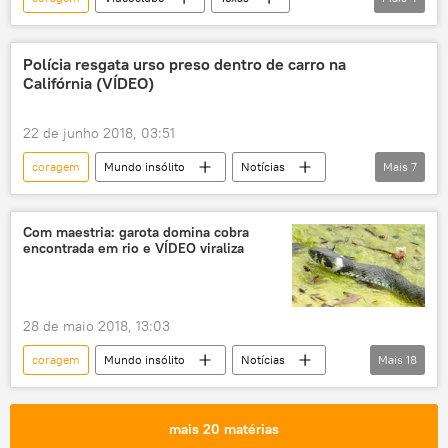
crocodilo
réptil
alimentação
EUA
Polícia resgata urso preso dentro de carro na
Califórnia (VÍDEO)
22 de junho 2018, 03:51
coragem
Mundo insólito
Notícias
Mais
7
Sociedade
Califórnia
urso
carro
resgate
policial
Com maestria: garota domina cobra
encontrada em rio e VÍDEO viraliza
EUA
28 de maio 2018, 13:03
coragem
Mundo insólito
Notícias
Mais
18
Sociedade
Cobra
serpentes
ataque
selva
viral
vídeo
mais 20 matérias