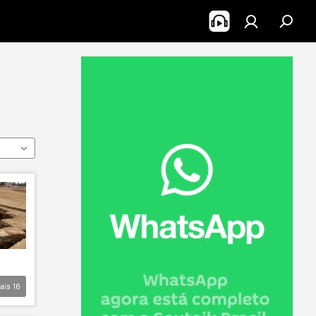
ais
16