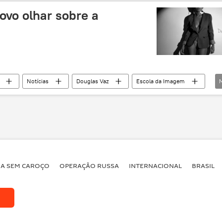
ferramentas
cunhagem
dinastia
ovo olhar sobre a
tefatos
civilizações antigas
bronze
Notícias
Douglas Vaz
Escola da Imagem
ensaio
modelos
comunidades
BA SEM CAROÇO
OPERAÇÃO RUSSA
INTERNACIONAL
BRASIL