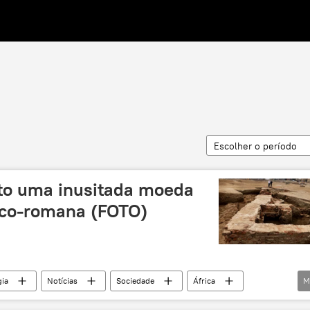
Escolher o período
to uma inusitada moeda
eco-romana (FOTO)
gia
Notícias
Sociedade
África
M
rio das Antiguidades do Egito
cultura
descoberta