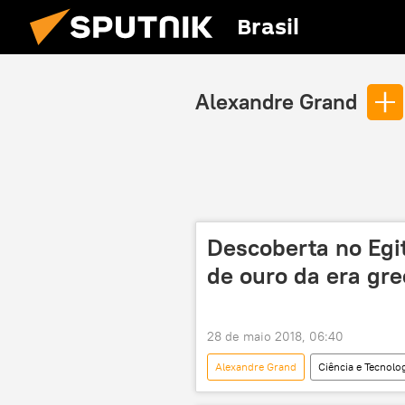
Brasil
Alexandre Grand
Descoberta no Egi
de ouro da era gr
28 de maio 2018, 06:40
Alexandre Grand
Ciência e Tecnolo
Egito
Cairo
Ministé