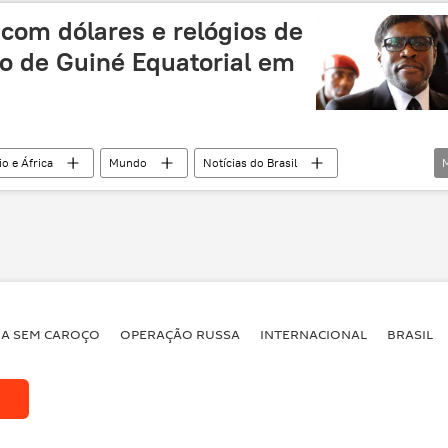
blico Federal
Justiça Federal de São Paulo
com dólares e relógios de
o de Guiné Equatorial em
o e África
Mundo
Notícias do Brasil
Campinas
Teodoro Obiang Nguema Mbasogo
l
apreensão
dólares
evasão fiscal
BA SEM CAROÇO
OPERAÇÃO RUSSA
INTERNACIONAL
BRASIL