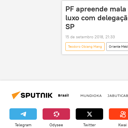
Cristiano Zanin
Ministério Pú
PF apreende mala 
Sergio Moro
luxo com delegaçã
SP
15 de setembro 2018, 21:33
Teodoro Obiang Mang
Oriente Médi
Notícias
Guiné Equatorial
Polícia Federal
Receita Federa
diplomacia
Brasil
MUNDIOKA
JABUTICA
Telegram
Odysee
Twitter
Kwai