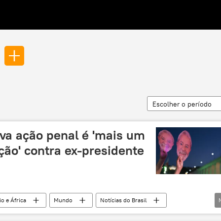
Escolher o período
ova ação penal é 'mais um
ão' contra ex-presidente
o e África
Mundo
Notícias do Brasil
Guiné Equatorial
Luiz Inácio Lula da Silva