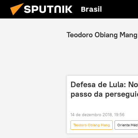
Brasil
Teodoro Obiang Mang
Defesa de Lula: N
passo da perseguiç
14 de dezembro 2018, 19:56
Teodoro Obiang Mang
Oriente Médi
Notícias
São Paulo