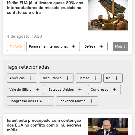
Estados Unidos
Washington
Mídia: EUA já utilizaram quase 80% dos
interceptadores de mísseis cruciais no
ATACMS
Casa Branca
mísseis
conflito com o Irã
4 de agosto, 19:28
THAAD
Panorama internacional
Defesa
Mais
8
Estados Unidos
Irã
Centro de Estudos Estratégicos e Internacionais (CSIS)
Tags relacionadas
Patriot
Tomahawk
EUA
Américas
Casa Branca
Defesa
Irã
mísseis
interceptadores
Vale do Silício
Estados Unidos
Congresso
Congresso dos EUA
Lockheed Martin
Israel está preocupado com contenção
dos EUA no conflito com o Irã, escreve
mídia