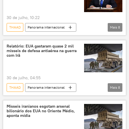
30 de julho, 10:22
THAAD
Panorama internacional
Mais
8
Donald Trump
Benjamin Netanyahu
Irã
Israel
Estados Unidos
Relatório: EUA gastaram quase 2 mil
mísseis de defesa antiaérea na guerra
Patriot
preocupação
combates
com Irã
30 de julho, 04:55
THAAD
Panorama internacional
Mais
8
Vladimir Zelensky
Donald Trump
Irã
Estados Unidos
Kiev
Mísseis iranianos esgotam arsenal
bilionário dos EUA no Oriente Médio,
Sputnik
Marinha dos EUA
Patriot
aponta mídia