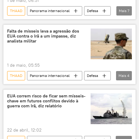
1 de maio, 06:51
THAAD
Panorama internacional
Defesa
Mais
7
Irã
Estados Unidos
Oriente Médio
CENTCOM
Comando Central dos EUA
Falta de mísseis leva a agressão dos
EUA contra o Irã a um impasse, diz
Patriot
Tomahawk
analista militar
1 de maio, 05:55
THAAD
Panorama internacional
Defesa
Mais
4
Irã
Washington
Estados Unidos
Patriot
EUA correm risco de ficar sem mísseis-
chave em futuros conflitos devido à
guerra com Irã, diz relatório
22 de abril, 12:02