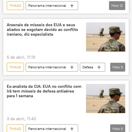
THAAD
Panorama internacional
Mais
12
Oriente Médio e África
Américas
Pentágono
orçamento militar
Defesa
gastos militares
mísseis
Arsenais de mísseis dos EUA e seus
aliados se esgotam devido ao conflito
interceptor
Estados Unidos
Irã
iraniano, diz especialista
PAC-3
Marinha
Corpo de Fuzileiros Navais
Washington
6 de abril, 11:19
THAAD
Panorama internacional
Defesa
Mais
9
Irã
Estados Unidos
Oriente Médio
The New York Times
Ex-analista da CIA: EUA no conflito com
Irã tem mísseis de defesa antiaérea
Forças Armadas dos Estados Unidos
PAC-3
para 1 semana
Patriot
escassez
defesa antiaérea
3 de abril, 11:43
THAAD
Panorama internacional
Mais
8