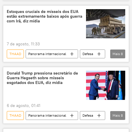
Américas
EUA
míssil
Pentágono
Pete Hegseth
Estoques cruciais de mísseis dos EUA
estão extremamente baixos após guerra
indústria de defesa
Defesa
com Irã, diz mídia
orçamento
Donald Trump
Congresso dos EUA
Irã
arsenal
7 de agosto, 11:33
escassez
armamento
THAAD
Panorama internacional
Defesa
Mais
8
Andrew Feinberg
Estados Unidos
Donald Trump
Irã
Estados Unidos
Vale do Silício
Congresso
Brasil
Forças Armadas dos EUA
Lockheed Martin
Northrop Grumman
Donald Trump pressiona secretário de
Guerra Hegseth sobre mísseis
ATACMS
Patriot
Sputnik
Patriot
Casa Branca
esgotados dos EUA, diz mídia
6 de agosto, 01:41
THAAD
Panorama internacional
Defesa
Mais
8
Donald Trump
Pete Hegseth
Irã