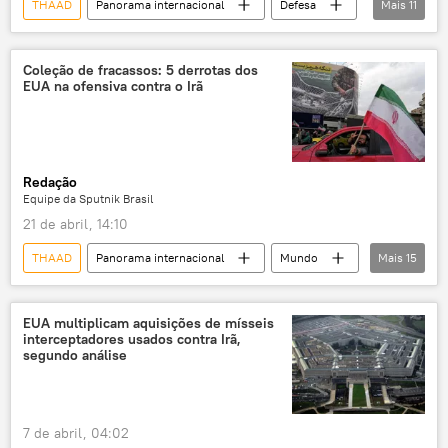
THAAD
Panorama internacional
Defesa
Mais
11
Irã
Estados Unidos
China
Centro de Estudos Estratégicos e Internacionais (CSIS)
Coleção de fracassos: 5 derrotas dos
EUA na ofensiva contra o Irã
Patriot
SM-6
Tomahawk
estoque
mísseis
escassez
conflito
Redação
Equipe da Sputnik Brasil
21 de abril, 14:10
THAAD
Panorama internacional
Mundo
Mais
15
Donald Trump
Ali Akbar Velayati
Oriente Médio
Washington
Irã
EUA multiplicam aquisições de mísseis
interceptadores usados contra Irã,
Ministério das Relações Exteriores
segundo análise
Partido Republicano
Congresso
Patriot
MQ-9 Reaper
guerra
7 de abril, 04:02
ofensiva
lista