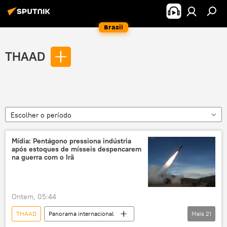
Brasil
THAAD
Escolher o período
Mídia: Pentágono pressiona indústria
após estoques de mísseis despencarem
na guerra com o Irã
Ontem, 05:44
THAAD
Panorama internacional
Mais
21