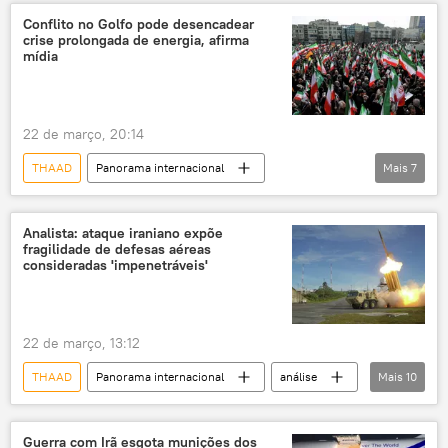
Patriot
Oriente Médio e África
Conflito no Golfo pode desencadear
crise prolongada de energia, afirma
porta-mísseis
míssil
mídia
míssil balístico intercontinental
22 de março, 20:14
THAAD
Panorama internacional
Mais
7
Oriente Médio
Golfo Pérsico
Financial Times
Catar
Sputnik
Analista: ataque iraniano expõe
fragilidade de defesas aéreas
Irã
consideradas 'impenetráveis'
Corpo da Guarda Revolucionária Islâmica do Irã
22 de março, 13:12
THAAD
Panorama internacional
análise
Mais
10
Defesa
Irã
Israel
Estados Unidos
Patriot
Guerra com Irã esgota munições dos