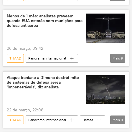
sistema de defesa antiaérea
Patriot
defesa antimísseis
EUA
Irã
Menos de 1 mês: analistas preveem
quando EUA estarão sem munições para
Israel
guerra
Oriente Médio
defesa antiaérea
26 de março, 09:42
THAAD
Panorama internacional
Mais
9
Donald Trump
Estados Unidos
Irã
Reino Unido
The Economist
Ataque iraniano a Dimona destrói mito
de sistemas de defesa aérea
Business Insider
RUSI
ATACMS
'impenetráveis', diz analista
Arrow 3
22 de março, 22:08
THAAD
Panorama internacional
Defesa
Mais
8
Irã
Israel
Estados Unidos