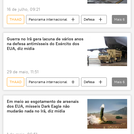
16 de julho, 09:21
THAAD
Panorama internacional
Defesa
Mais
6
Estados Unidos
Oriente Médio
Irã
Centro de Estudos Estratégicos e Internacionais (CSIS)
Guerra no Irã gera lacuna de vários anos
na defesa antimísseis do Exército dos
Sputnik
PAC-3
EUA, diz mídia
29 de maio, 11:51
THAAD
Panorama internacional
Defesa
Mais
6
Irã
Estados Unidos
Kiev
Centro de Estudos Estratégicos e Internacionais (CSIS)
Em meio ao esgotamento de arsenais
dos EUA, mísseis Dark Eagle não
Sputnik
Patriot
mudarão nada no Irã, diz mídia