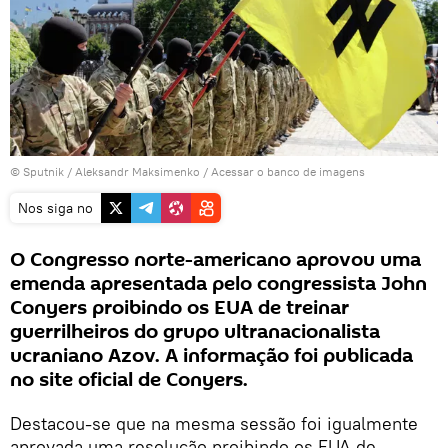
© Sputnik / Aleksandr Maksimenko
/
Acessar o banco de imagens
Nos siga no
O Congresso norte-americano aprovou uma
emenda apresentada pelo congressista John
Conyers proibindo os EUA de treinar
guerrilheiros do grupo ultranacionalista
ucraniano Azov. A informação foi publicada
no site oficial de Conyers.
Destacou-se que na mesma sessão foi igualmente
aprovada uma resolução proibindo os EUA de