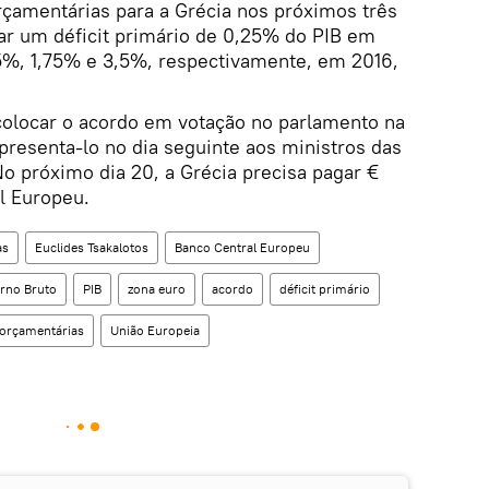
çamentárias para a Grécia nos próximos três
tar um déficit primário de 0,25% do PIB em
%, 1,75% e 3,5%, respectivamente, em 2016,
olocar o acordo em votação no parlamento na
 apresenta-lo no dia seguinte aos ministros das
o próximo dia 20, a Grécia precisa pagar €
l Europeu.
as
Euclides Tsakalotos
Banco Central Europeu
erno Bruto
PIB
zona euro
acordo
déficit primário
orçamentárias
União Europeia