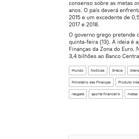
consenso sobre as metas or
anos. O país deverá enfren
2015 e um excedente de 0,5
2017 e 2018.
O governo grego pretende c
quinta-feira (13). A ideia é
Finanças da Zona do Euro. N
3,4 bilhões ao Banco Centra
Mundo
Notícias
Grécia
Aten
Ministério das Finanças
Produto Int
resgate
aporte financeiro
metas 