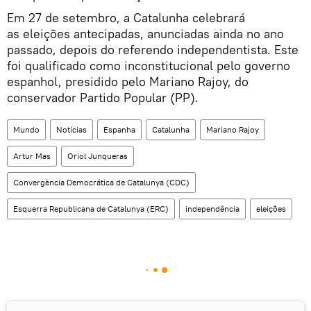
Em 27 de setembro, a Catalunha celebrará
as eleições antecipadas, anunciadas ainda no ano
passado, depois do referendo independentista. Este
foi qualificado como inconstitucional pelo governo
espanhol, presidido pelo Mariano Rajoy, do
conservador Partido Popular (PP).
Mundo
Notícias
Espanha
Catalunha
Mariano Rajoy
Artur Mas
Oriol Junqueras
Convergència Democrática de Catalunya (CDC)
Esquerra Republicana de Catalunya (ERC)
independência
eleições