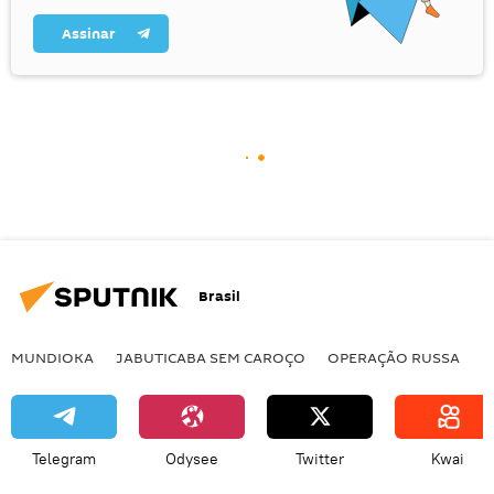
Assinar
Brasil
MUNDIOKA
JABUTICABA SEM CAROÇO
OPERAÇÃO RUSSA
I
Telegram
Odysee
Twitter
Kwai