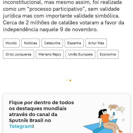
inconstitucional, mas mesmo assim, foi realizada
como um “processo participativo”, sem validade
jurídica mas com importante validade simbólica.
Cerca de 2 milhões de catalães votaram a favor da
independência naquele 9 de novembro.
Mundo
Notícias
Catalunha
Espanha
Artur Mas
Oriol Junqueras
Mariano Rajoy
União Europeia
Economia
Fique por dentro de todos
os destaques mundiais
através do canal da
Sputnik Brasil no
Telegram
!