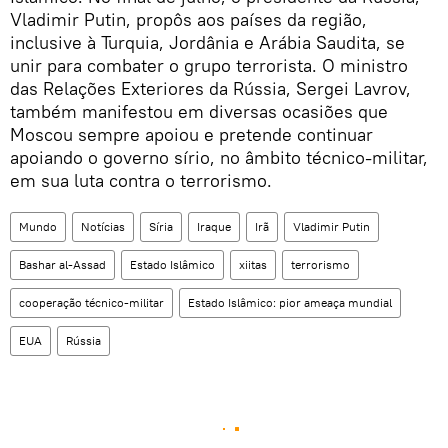
Vladimir Putin, propôs aos países da região,
inclusive à Turquia, Jordânia e Arábia Saudita, se
unir para combater o grupo terrorista. O ministro
das Relações Exteriores da Rússia, Sergei Lavrov,
também manifestou em diversas ocasiões que
Moscou sempre apoiou e pretende continuar
apoiando o governo sírio, no âmbito técnico-militar,
em sua luta contra o terrorismo.
Mundo
Notícias
Síria
Iraque
Irã
Vladimir Putin
Bashar al-Assad
Estado Islâmico
xiitas
terrorismo
cooperação técnico-militar
Estado Islâmico: pior ameaça mundial
EUA
Rússia