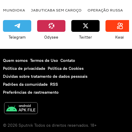
MUNDIOKA
JABUTICABA SEM CAROÇO
OPERAÇÃO RUSSA
I
Telegram
Odysee
Twitter
Kwai
Quem somos
Termos de Uso
Contato
Política de privacidade
Política de Cookies
Dúvidas sobre tratamento de dados pessoais
Padrões da comunidade
RSS
Preferências de rastreamento
© 2026 Sputnik Todos os direitos reservados. 18+