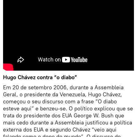
Hugo Chávez contra “o diabo”
Em 20 de setembro 2006, durante a Assembleia
Geral, o presidente da Venezuela, Hugo Chávez,
começou o seu discurso com a frase “O diabo
esteve aqui” e benzeu-se. O político explicou que se
trata do presidente dos EUA George W. Bush que
mais cedo durante a Assembleia justificou a política
externa dos EUA e segundo Chávez “veio aqui
falando como o dono do mundo”. O discurso de