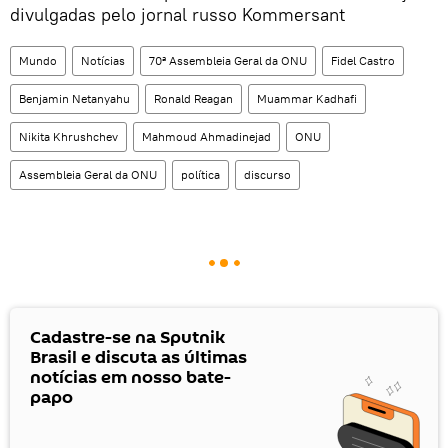
divulgadas pelo jornal russo Kommersant
Mundo
Notícias
70ª Assembleia Geral da ONU
Fidel Castro
Benjamin Netanyahu
Ronald Reagan
Muammar Kadhafi
Nikita Khrushchev
Mahmoud Ahmadinejad
ONU
Assembleia Geral da ONU
política
discurso
Cadastre-se na Sputnik
Brasil e discuta as últimas
notícias em nosso bate-
papo