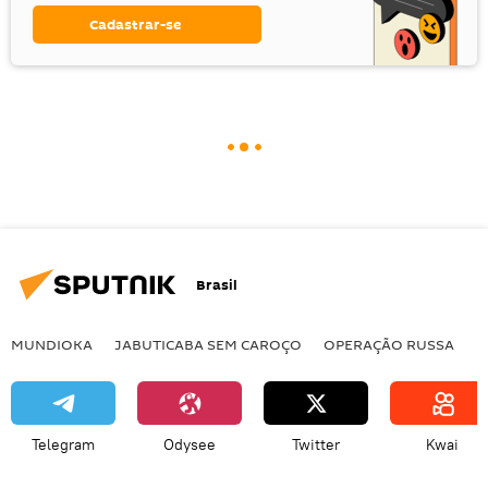
Cadastrar-se
Brasil
MUNDIOKA
JABUTICABA SEM CAROÇO
OPERAÇÃO RUSSA
I
Telegram
Odysee
Twitter
Kwai