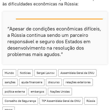
às dificuldades econômicas na Rússia:
“Apesar de condições econômicas difíceis,
a Rússia continua sendo um parceiro
responsável e seguro dos Estados em
desenvolvimento na resolução dos
problemas mais agudos.”
Mundo
Notícias
Sergei Lavrov
Assembleia Geral da ONU
sanções
ajuda financeira
discurso
relações exteriores
política externa
embargos
Nações Unidas
Conselho de Segurança
70ª Assembleia Geral da ONU
Rússia