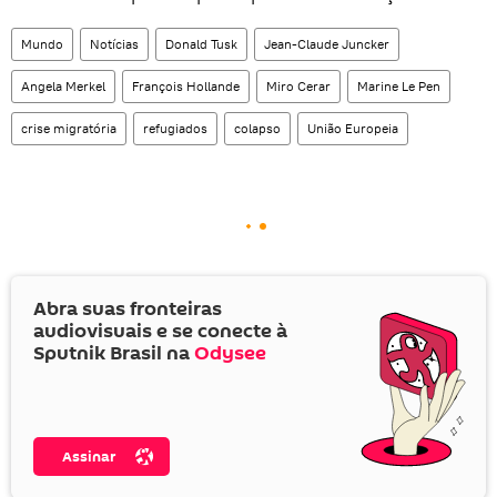
Mundo
Notícias
Donald Tusk
Jean-Claude Juncker
Angela Merkel
François Hollande
Miro Cerar
Marine Le Pen
crise migratória
refugiados
colapso
União Europeia
Abra suas fronteiras
audiovisuais e se conecte à
Sputnik Brasil na
Odysee
Assinar