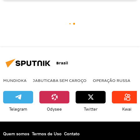
Brasil
MUNDIOKA
JABUTICABA SEM CAROÇO
OPERAÇÃO RUSSA
I
Telegram
Odysee
Twitter
Kwai
Quem somos
Termos de Uso
Contato