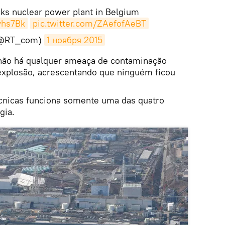
ks nuclear power plant in Belgium
vhs7Bk
pic.twitter.com/ZAefofAeBT
(@RT_com)
1 ноября 2015
 não há qualquer ameaça de contaminação
 explosão, acrescentando que ninguém ficou
cnicas funciona somente uma das quatro
gia.