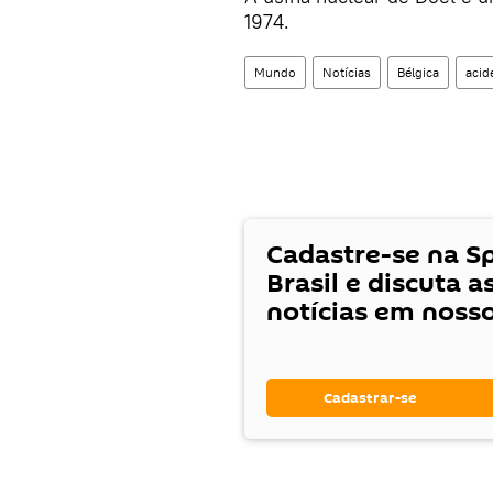
1974.
Mundo
Notícias
Bélgica
acid
Cadastre-se na S
Brasil e discuta a
notícias em noss
Cadastrar-se