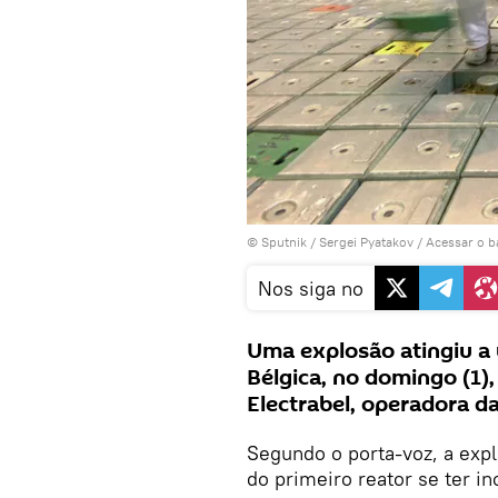
© Sputnik / Sergei Pyatakov
/
Acessar o 
Nos siga no
Uma explosão atingiu a 
Bélgica, no domingo (1)
Electrabel, operadora da
Segundo o porta-voz, a expl
do primeiro reator se ter i