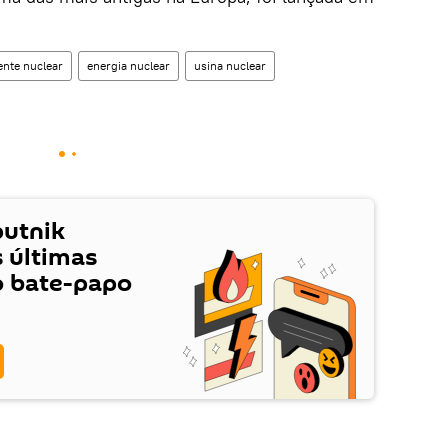
ente nuclear
energia nuclear
usina nuclear
putnik
s últimas
o bate-papo