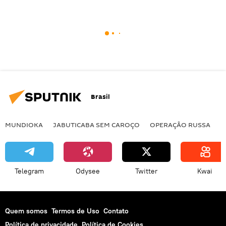
Brasil
MUNDIOKA
JABUTICABA SEM CAROÇO
OPERAÇÃO RUSSA
I
Telegram
Odysee
Twitter
Kwai
Quem somos
Termos de Uso
Contato
Política de privacidade
Política de Cookies