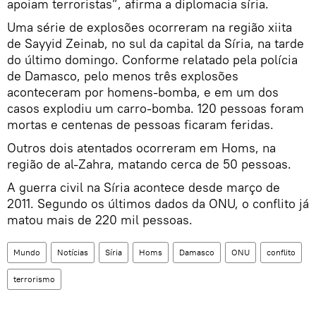
apoiam terroristas”, afirma a diplomacia síria.
Uma série de explosões ocorreram na região xiita
de Sayyid Zeinab, no sul da capital da Síria, na tarde
do último domingo. Conforme relatado pela polícia
de Damasco, pelo menos três explosões
aconteceram por homens-bomba, e em um dos
casos explodiu um carro-bomba. 120 pessoas foram
mortas e centenas de pessoas ficaram feridas.
Outros dois atentados ocorreram em Homs, na
região de al-Zahra, matando cerca de 50 pessoas.
A guerra civil na Síria acontece desde março de
2011. Segundo os últimos dados da ONU, o conflito já
matou mais de 220 mil pessoas.
Mundo
Notícias
Síria
Homs
Damasco
ONU
conflito
terrorismo