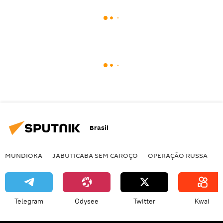
Brasil
MUNDIOKA
JABUTICABA SEM CAROÇO
OPERAÇÃO RUSSA
I
Telegram
Odysee
Twitter
Kwai