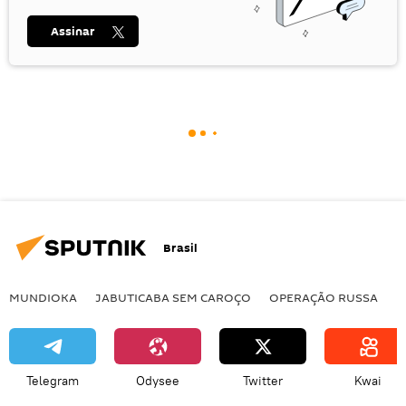
Assinar
Brasil
MUNDIOKA
JABUTICABA SEM CAROÇO
OPERAÇÃO RUSSA
I
Telegram
Odysee
Twitter
Kwai