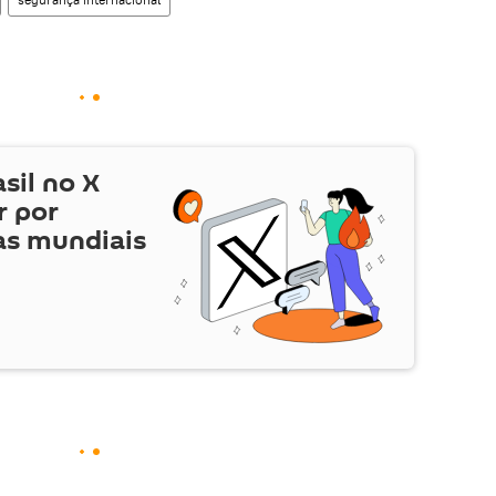
asil no
X
r por
as mundiais