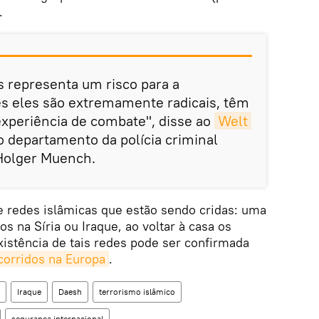
.
as representa um risco para a
es eles são extremamente radicais, têm
experiência de combate", disse ao
Welt 
 departamento da polícia criminal
Holger Muench.
e redes islâmicas que estão sendo cridas: uma
s na Síria ou Iraque, ao voltar à casa os
istência de tais redes pode ser confirmada
ocorridos na Europa
.
Iraque
Daesh
terrorismo islâmico
segurança internacional