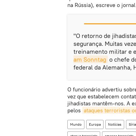
na Rússia), escreve o jornal
"O retorno de jihadist
segurança. Muitas vez
treinamento militar e 
am Sonntag
o chefe do
federal da Alemanha, 
O funcionário advertiu sobr
vez que estabelecem contato
jihadistas mantêm-nos. A ex
pelos
ataques terroristas 
Mundo
Europa
Notícias
Síria
ataque terrorista
ameaça terrorista