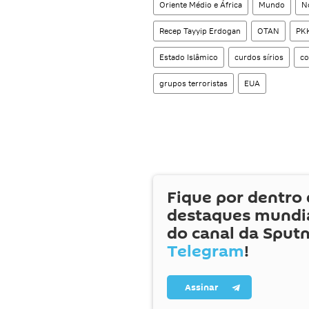
Oriente Médio e África
Mundo
No
Recep Tayyip Erdogan
OTAN
PK
Estado Islâmico
curdos sírios
co
grupos terroristas
EUA
Fique por dentro 
destaques mundia
do canal da Sputn
Telegram
!
Assinar