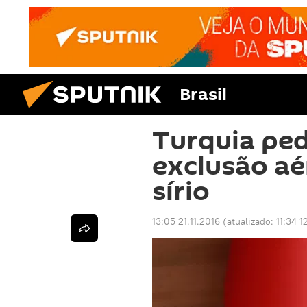
Brasil
Turquia pe
exclusão aé
sírio
13:05 21.11.2016
(atualizado:
11:34 1