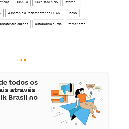
tícias
Turquia
Curdistão sírio
Istambul
K
Assembleia Parlamentar da OTAN
Daesh
mbatentes curdos
autonomia curda
terrorismo
de todos os
is através
ik Brasil no