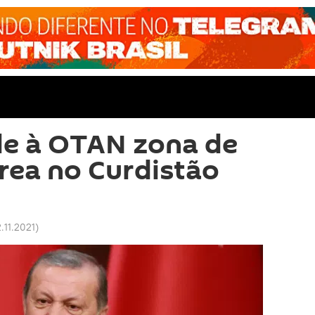
de à OTAN zona de
rea no Curdistão
2.11.2021
)