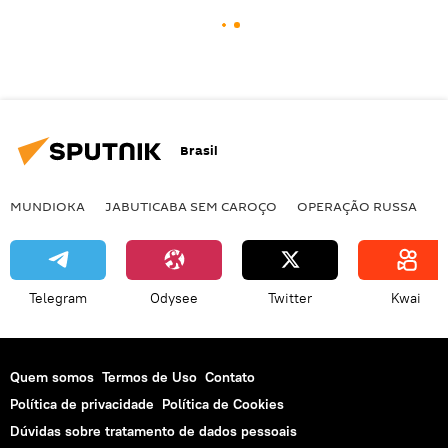
Brasil
MUNDIOKA
JABUTICABA SEM CAROÇO
OPERAÇÃO RUSSA
I
Telegram
Odysee
Twitter
Kwai
Quem somos
Termos de Uso
Contato
Política de privacidade
Política de Cookies
Dúvidas sobre tratamento de dados pessoais