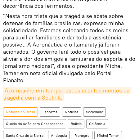
decorrência dos ferimentos.
"Nesta hora triste que a tragédia se abate sobre
dezenas de famílias brasileiras, expresso minha
solidariedade. Estamos colocando todos os meios
para auxiliar familiares e dar toda a assistência
possível. A Aeronáutica e o Itamaraty já foram
acionados. O governo fará todo o possível para
aliviar a dor dos amigos e familiares do esporte e do
jornalismo nacional", disse o presidente Michel
Temer em nota oficial divulgada pelo Portal
Planalto.
Acompanhe em tempo real os acontecimentos da 
tragédia com a Sputnik.
Notícias do Brasil
Esportes
Notícias
Sociedade
Queda do avião com Chapecoense
Bolívia
Colômbia
Santa Cruz de la Sierra
Antioquia
Rionegro
Michel Temer