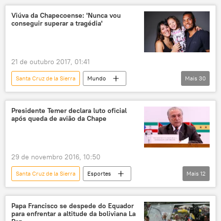
Evo Morales
Viúva da Chapecoense: 'Nunca vou
conseguir superar a tragédia'
Movimento ao Socialismo (MAS)
Tribunal Constitucional Plurinacional da Bolívia
2019
eleições
21 de outubro 2017, 01:41
Santa Cruz de la Sierra
Mundo
Mais
30
Américas
Notícias do Brasil
Notícias
Bolívia
Colômbia
Presidente Temer declara luto oficial
após queda de avião da Chape
Santa Catarina
Rio Grande do Sul
Porto Alegre
Medellín
Antioquia
Cerro Gordo
Alan Ruschel
Neto
29 de novembro 2016, 10:50
Rafael Henzel
Jackson Follmann
Santa Cruz de la Sierra
Esportes
Mais
12
Gabriel Andrade
Willian Thiego
Notícias do Brasil
Notícias
Nina Ribas de Jesus
Susana Ribas
Sociedade
Papa Francisco se despede do Equador
Fernando Mattos
Roma
Barcelona
para enfrentar a altitude da boliviana La
Queda do avião com Chapecoense
Bolívia