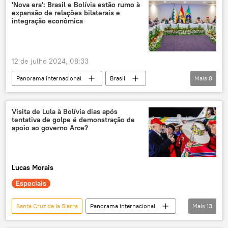
democracia
voto
candidatos
'Nova era': Brasil e Bolívia estão rumo à
expansão de relações bilaterais e
integração econômica
12 de julho 2024, 08:33
Panorama internacional
Brasil
Mais
8
Bolívia
cooperação bilateral
América do Sul
fertilizantes
gás
Visita de Lula à Bolívia dias após
tentativa de golpe é demonstração de
exportação
matéria-prima
apoio ao governo Arce?
Luiz Inácio Lula da Silva
Luis Arce
Lucas Morais
Especiais
Santa Cruz de la Sierra
Panorama internacional
Mais
13
Américas
Luis Arce
Evo Morales