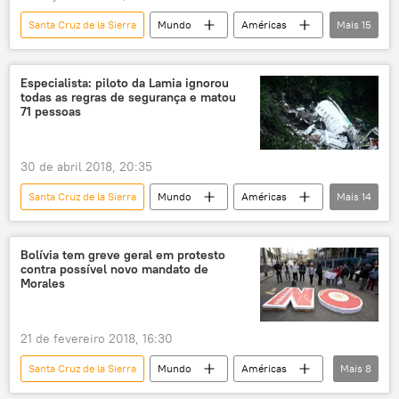
Santa Cruz de la Sierra
Mundo
Américas
Mais
15
Notícias do Brasil
Notícias
Itália
Bolívia
Cesare Battisti
Especialista: piloto da Lamia ignorou
todas as regras de segurança e matou
Jair Bolsonaro
Matteo Salvini
71 pessoas
Vladimir Aras
Interpol
Polícia Federal
extradição
30 de abril 2018, 20:35
terrorismo
prisão
diplomacia
Santa Cruz de la Sierra
Mundo
Américas
Mais
14
assassinatos
Notícias do Brasil
Notícias
Sociedade
Bolívia
Colômbia
Bolívia tem greve geral em protesto
contra possível novo mandato de
Medellín
Chapecó
Milian Heymann
Morales
Miguel Quiroga
LaMia
Chapecoense
voo
acidente
21 de fevereiro 2018, 16:30
queda
Santa Cruz de la Sierra
Mundo
Américas
Mais
8
Notícias
Bolívia
La Paz