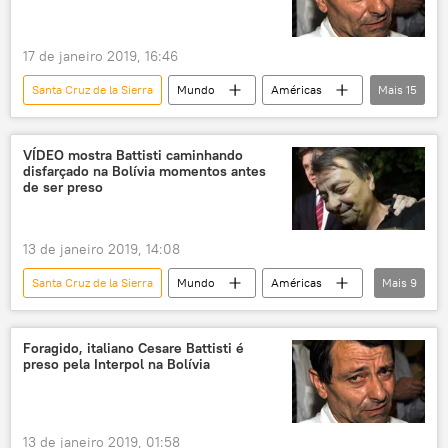
Luis Fernando Camacho
17 de janeiro 2019, 16:46
Santa Cruz de la Sierra
Mundo
Américas
Mais
15
Notícias
Itália
Bolívia
Evo Morales
Cesare Battisti
VÍDEO mostra Battisti caminhando
disfarçado na Bolívia momentos antes
Michel Temer
Adolfo Siles
de ser preso
Hugo Moldiz
Enrique Peralta
terrorismo
política
diplomacia
13 de janeiro 2019, 14:08
extradição
homicídios
Santa Cruz de la Sierra
Mundo
Américas
Mais
9
Notícias do Brasil
Notícias do Brasil
Europa
Notícias
Itália
Bolívia
Michel Temer
Foragido, italiano Cesare Battisti é
preso pela Interpol na Bolívia
Luiz Fux
Cesare Battisti
STF
13 de janeiro 2019, 01:58