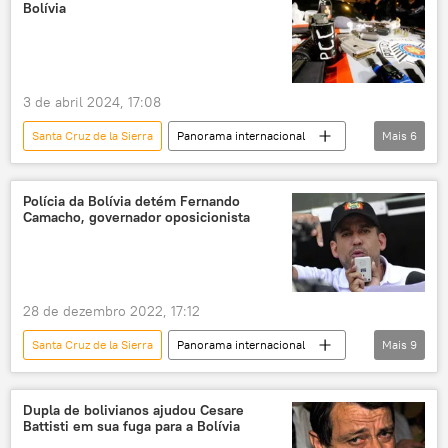
Bolívia
Américas
hidrocarbonetos
gás
Economia
parceria
cooperação bilateral
3 de abril 2024, 17:08
Panorama internacional
Santa Cruz de la Sierra
Panorama internacional
Mais
6
Américas
Bolívia
Brasil
Primeiro Comando da Capital (PCC)
detidos
Polícia da Bolívia detém Fernando
Camacho, governador oposicionista
organização criminosa
28 de dezembro 2022, 17:12
Santa Cruz de la Sierra
Panorama internacional
Mais
9
Bolívia
Américas
América do Sul
América Latina
Luis Arce
Dupla de bolivianos ajudou Cesare
Battisti em sua fuga para a Bolívia
Santa Cruz
terrorismo
Evo Morales