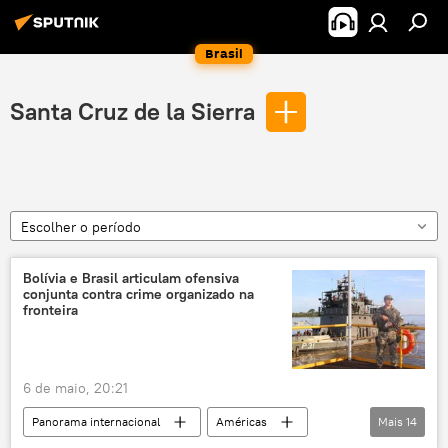
Brasil
Santa Cruz de la Sierra
Escolher o período
Bolívia e Brasil articulam ofensiva
conjunta contra crime organizado na
fronteira
6 de maio, 20:21
Panorama internacional
Américas
Mais
14