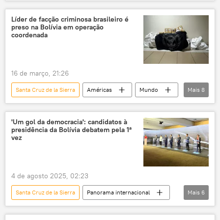
Luiz Inácio Lula da Silva
América do Sul
Bolívia
Brasil
Receita Federal
Líder de facção criminosa brasileiro é
preso na Bolívia em operação
tráfico de drogas
ofensiva
coordenada
combate ao crime organizado
crime organizado
fronteira
16 de março, 21:26
cooperação bilateral
segurança
Santa Cruz de la Sierra
Américas
Mundo
Mais
8
tráfico
tráfico de armas
Rogério Carvalho
Bolívia
Minas Gerais
'Um gol da democracia': candidatos à
presidência da Bolívia debatem pela 1ª
Ministério da Justiça e Segurança Pública
vez
Polícia Federal (PF)
Polícia Federal
Brasil
Panorama internacional
4 de agosto 2025, 02:23
Santa Cruz de la Sierra
Panorama internacional
Mais
6
Américas
Bolívia
eleições