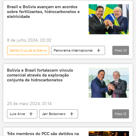
Javier Milei
Bolívia
Brasil
Brasil e Bolívia avançam em acordos
sobre fertilizantes, hidrocarbonetos e
Argentina
Mercosul
gás natural
eletricidade
relações comerciais
La Paz
Luiz Inácio Lula da Silva
exclusiva
8 de julho 2024, 20:32
Santa Cruz de la Sierra
Panorama internacional
Mais
10
Américas
Luis Arce
Luiz Inácio Lula da Silva
Alexandre Silveira
Bolívia e Brasil fortalecem vínculo
comercial através da exploração
Brasil
Bolívia
fertilizantes
conjunta de hidrocarbonetos
lítio
energia elétrica
acordos bilaterais
25 de maio 2024, 01:14
Luis Arce
Jair Bolsonaro
Mais
12
Argentina
Brasil
Bolívia
Mercosul
Petrobras
Sputnik
Três membros do PCC são detidos na