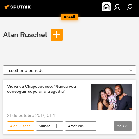
Brasil
Alan Ruschel
Escolher o período
Viúva da Chapecoense: 'Nunca vou
conseguir superar a tragédia'
21 de outubro 2017, 01:41
Alan Ruschel
Mundo
Américas
Mais
30
Notícias do Brasil
Notícias
Bolívia