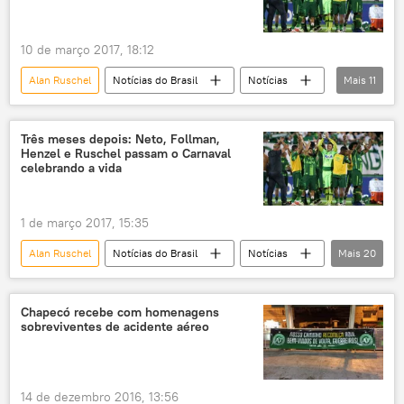
Rafael Henzel
FC Barcelona
Santos
Flamengo
Vasco
Internacional
10 de março 2017, 18:12
Rádio Oeste Capital FM
Troféu Joan Gamper
Alan Ruschel
Notícias do Brasil
Notícias
Mais
11
Camp Nou
Chapecó
Santa Catarina
Colômbia
Rafael Henzel
Jackson Follmann
Três meses depois: Neto, Follman,
Henzel e Ruschel passam o Carnaval
Palmeiras
Copa Sul-Americana
celebrando a vida
futebol
seleção brasileira
tragédia
acidente aéreo
1 de março 2017, 15:35
Alan Ruschel
Notícias do Brasil
Notícias
Mais
20
Esportes
Sociedade
Santa Catarina
Chapecó
Chapecó recebe com homenagens
sobreviventes de acidente aéreo
Colômbia
Xanxerê
Peru
El Callao
Jackson Follmann
Andressa Perkovski
Rafael Henzel
14 de dezembro 2016, 13:56