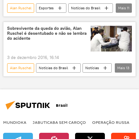
Ximena Suarez
Neto
Tite
Alan Ruschel
Esportes
Notícias do Brasil
Mais
11
Marcos Bílio
Chapecoense
Chape
Notícias
Sociedade
Sport Boys
futebol
Facebook
Queda do avião com Chapecoense
Chapecó
Sobrevivente da queda do avião, Alan
Ruschel é desentubado e não se lembra
Rafael Henzel
do acidente
Associação Chapecoense de Futebol
retorno
hospital
acidente aéreo
3 de dezembro 2016, 16:14
recuperação
sobreviventes
Alan Ruschel
Notícias do Brasil
Notícias
Mais
13
Queda do avião com Chapecoense
Colômbia
Rio Grande do Sul
Medellín
Nova Hartz
Brasil
Ximena Suarez
Flávio Ruschel
Alissen Ruschel
Follmann
Neto
MUNDIOKA
JABUTICABA SEM CAROÇO
OPERAÇÃO RUSSA
I
Rafael Henzel
Erwin Tumiri
Danilo