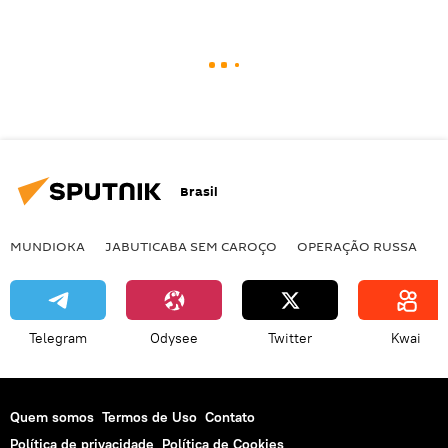
Brasil
MUNDIOKA
JABUTICABA SEM CAROÇO
OPERAÇÃO RUSSA
I
Telegram
Odysee
Twitter
Kwai
Quem somos
Termos de Uso
Contato
Política de privacidade
Política de Cookies