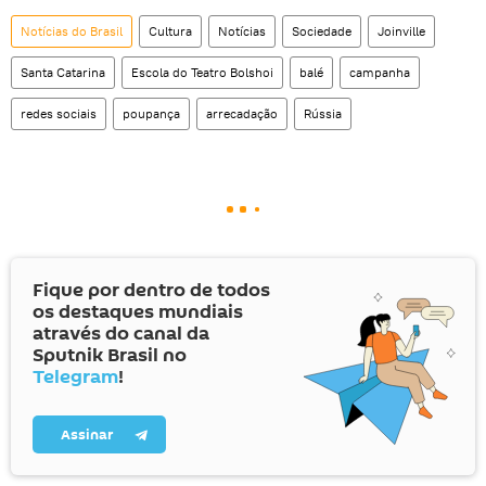
Notícias do Brasil
Cultura
Notícias
Sociedade
Joinville
Santa Catarina
Escola do Teatro Bolshoi
balé
campanha
redes sociais
poupança
arrecadação
Rússia
Fique por dentro de todos
os destaques mundiais
através do canal da
Sputnik Brasil no
Telegram
!
Assinar