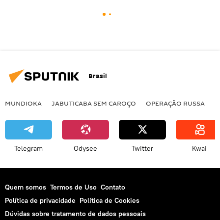
Brasil
MUNDIOKA
JABUTICABA SEM CAROÇO
OPERAÇÃO RUSSA
I
Telegram
Odysee
Twitter
Kwai
Quem somos
Termos de Uso
Contato
Política de privacidade
Política de Cookies
Dúvidas sobre tratamento de dados pessoais