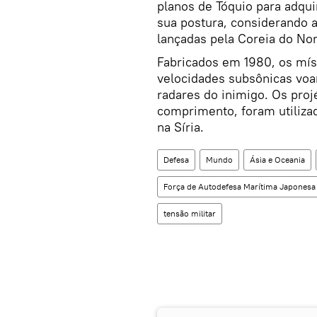
planos de Tóquio para adqui
sua postura, considerando a
lançadas pela Coreia do Nor
Fabricados em 1980, os mís
velocidades subsônicas voan
radares do inimigo. Os proj
comprimento, foram utiliza
na Síria.
Defesa
Mundo
Ásia e Oceania
Força de Autodefesa Marítima Japonesa
tensão militar