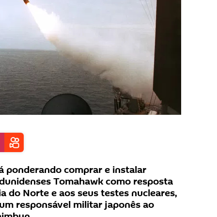
á ponderando comprar e instalar
tadunidenses Tomahawk como resposta
a do Norte e aos seus testes nucleares,
m responsável militar japonês ao
himbun.