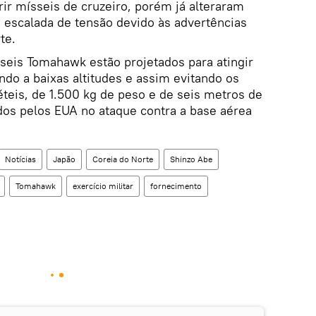
rir mísseis de cruzeiro, porém já alteraram
 escalada de tensão devido às advertências
te.
seis Tomahawk estão projetados para atingir
do a baixas altitudes e assim evitando os
éteis, de 1.500 kg de peso e de seis metros de
dos pelos EUA no ataque contra a base aérea
Notícias
Japão
Coreia do Norte
Shinzo Abe
Tomahawk
exercício militar
fornecimento