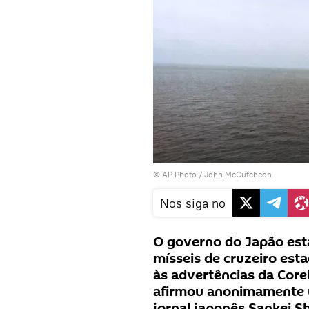
© AP Photo /
John McCutcheon
Nos siga no
O governo do Japão est
mísseis de cruzeiro es
às advertências da Corei
afirmou anonimamente u
jornal japonês Sankei S