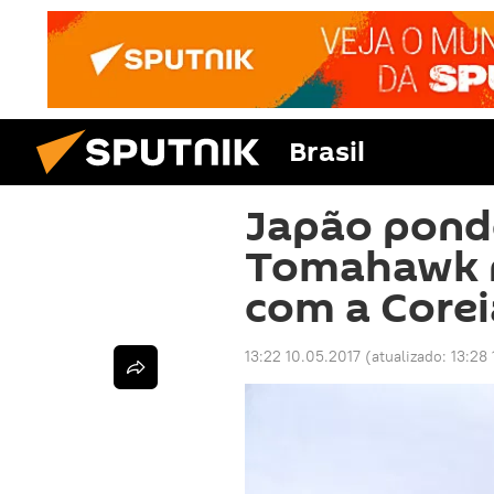
Brasil
Japão ponde
Tomahawk n
com a Corei
13:22 10.05.2017
(atualizado:
13:28