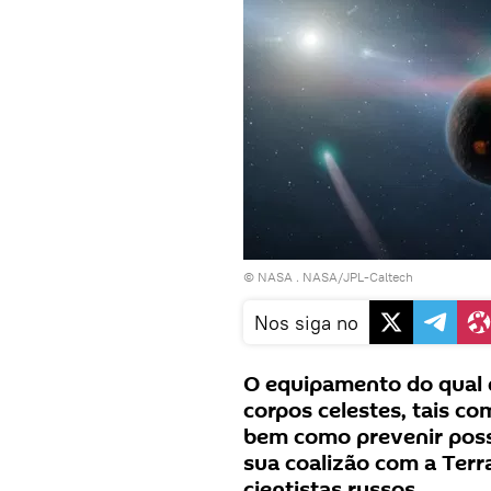
©
NASA
.
NASA/JPL-Caltech
Nos siga no
O equipamento do qual 
corpos celestes, tais c
bem como prevenir poss
sua coalizão com a Terra
cientistas russos.