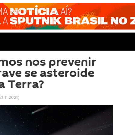
os nos prevenir
rave se asteroide
a Terra?
21.11.2021
)