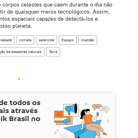
e corpos celestes que caem durante o dia não
tir de quaisquer meios tecnológicos. Assim,
tos espaciais capazes de detectá-los e
osso planeta.
ciedade
cometa
asteroide
Espaço
coalizão
ção de desastres naturais
Terra
de todos os
is através
ik Brasil no