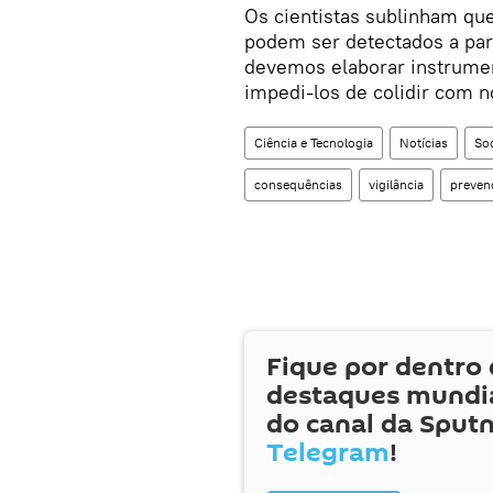
Os cientistas sublinham qu
podem ser detectados a par
devemos elaborar instrumen
impedi-los de colidir com n
Ciência e Tecnologia
Notícias
So
consequências
vigilância
preven
Fique por dentro 
destaques mundia
do canal da Sputn
Telegram
!