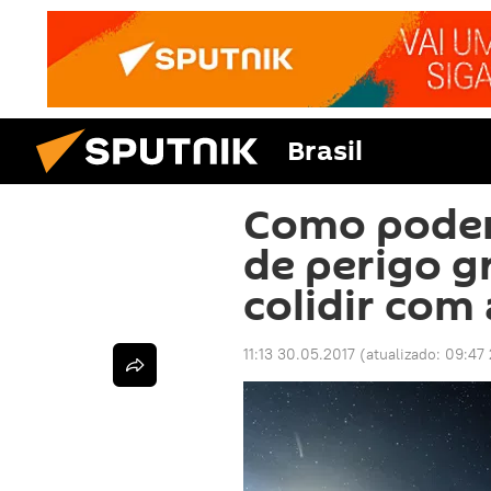
Brasil
Como podem
de perigo g
colidir com 
11:13 30.05.2017
(atualizado:
09:47 