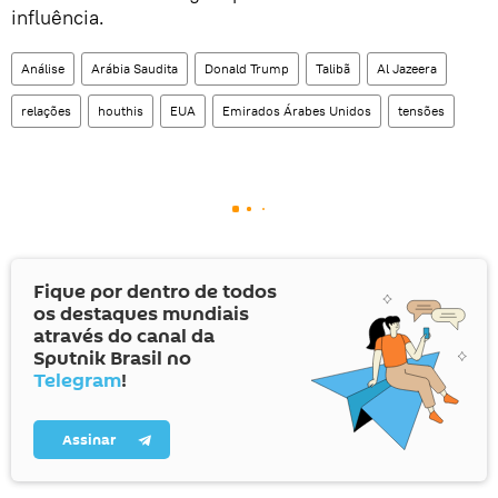
influência.
Análise
Arábia Saudita
Donald Trump
Talibã
Al Jazeera
relações
houthis
EUA
Emirados Árabes Unidos
tensões
Fique por dentro de todos
os destaques mundiais
através do canal da
Sputnik Brasil no
Telegram
!
Assinar