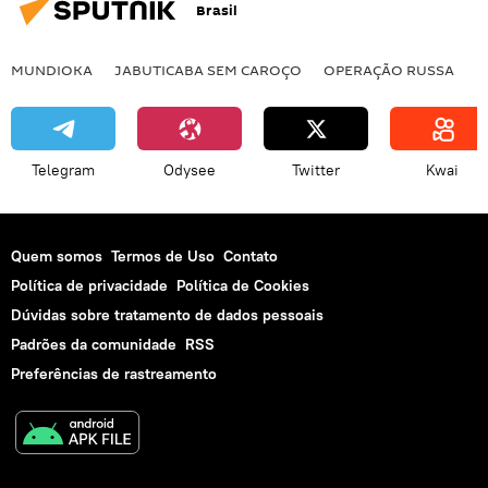
Brasil
MUNDIOKA
JABUTICABA SEM CAROÇO
OPERAÇÃO RUSSA
I
Telegram
Odysee
Twitter
Kwai
Quem somos
Termos de Uso
Contato
Política de privacidade
Política de Cookies
Dúvidas sobre tratamento de dados pessoais
Padrões da comunidade
RSS
Preferências de rastreamento