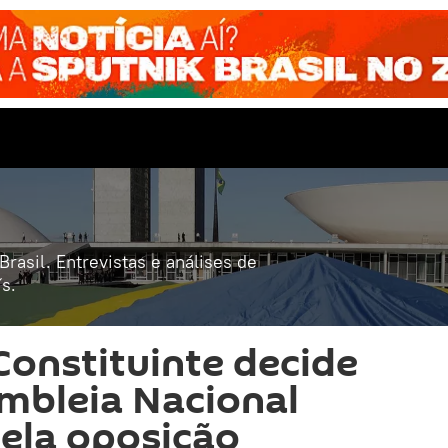
rasil. Entrevistas e análises de
s.
Constituinte decide
mbleia Nacional
ela oposição