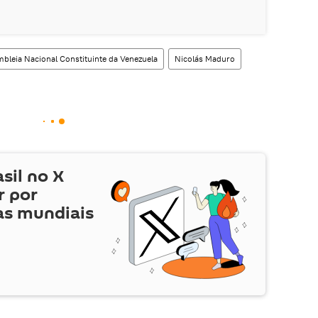
bleia Nacional Constituinte da Venezuela
Nicolás Maduro
asil no
X
r por
as mundiais