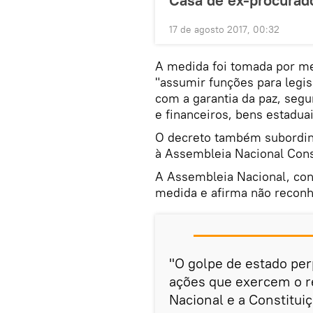
Casa de ex-procurad
17 de agosto 2017, 00:32
A medida foi tomada por me
"assumir funções para legi
com a garantia da paz, seg
e financeiros, bens estadua
O decreto também subordina
à Assembleia Nacional Cons
A Assembleia Nacional, con
medida e afirma não recon
"O golpe de estado per
ações que exercem o r
Nacional e a Constitui