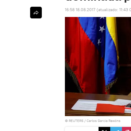
16:58 18.08.2017
(atualizado:
11:43 
©
REUTERS
/ Carlos Garcia Rawlins