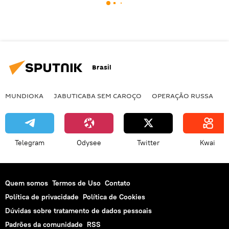
Brasil
MUNDIOKA
JABUTICABA SEM CAROÇO
OPERAÇÃO RUSSA
I
Telegram
Odysee
Twitter
Kwai
Quem somos
Termos de Uso
Contato
Política de privacidade
Política de Cookies
Dúvidas sobre tratamento de dados pessoais
Padrões da comunidade
RSS