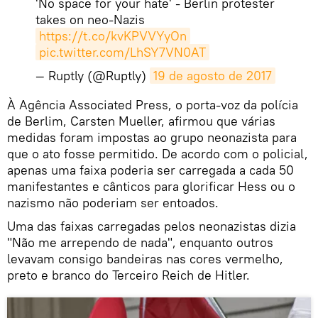
'No space for your hate' - Berlin protester
takes on neo-Nazis
https://t.co/kvKPVVYyOn
pic.twitter.com/LhSY7VN0AT
— Ruptly (@Ruptly)
19 de agosto de 2017
À Agência Associated Press, o porta-voz da polícia
de Berlim, Carsten Mueller, afirmou que várias
medidas foram impostas ao grupo neonazista para
que o ato fosse permitido. De acordo com o policial,
apenas uma faixa poderia ser carregada a cada 50
manifestantes e cânticos para glorificar Hess ou o
nazismo não poderiam ser entoados.
Uma das faixas carregadas pelos neonazistas dizia
"Não me arrependo de nada", enquanto outros
levavam consigo bandeiras nas cores vermelho,
preto e branco do Terceiro Reich de Hitler.