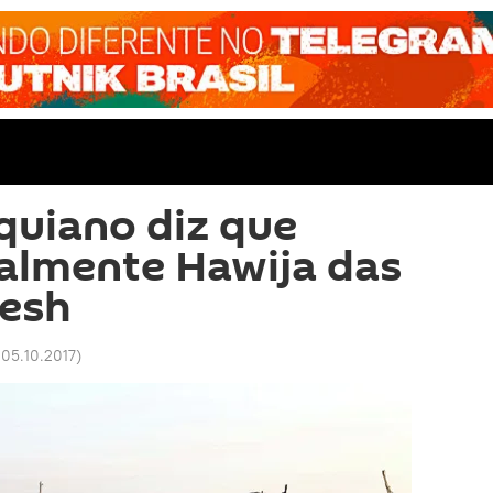
aquiano diz que
talmente Hawija das
esh
 05.10.2017
)