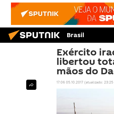
Brasil
Exército ir
libertou to
mãos do Da
17:06 05.10.2017
(atualizado:
23:25