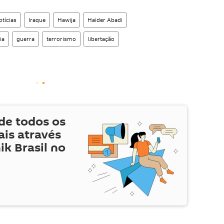
tícias
Iraque
Hawija
Haider Abadi
ia
guerra
terrorismo
libertação
de todos os
is através
ik Brasil no