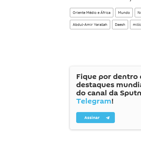
Oriente Médio e África
Mundo
No
Abdul-Amir Yarallah
Daesh
milíc
Fique por dentro 
destaques mundia
do canal da Sputn
Telegram
!
Assinar