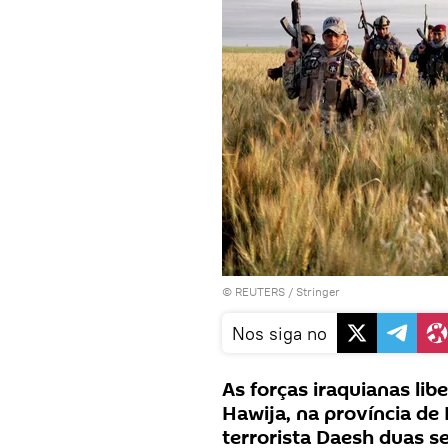
©
REUTERS
/ Stringer
Nos siga no
As forças iraquianas li
Hawija, na província de 
terrorista Daesh duas se