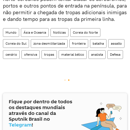
portos e outros pontos de entrada na península, para
não permitir a chegada de tropas adicionais inimigas
e dando tempo para as tropas da primeira linha.
Mundo
Ásia e Oceania
Notícias
Coreia do Norte
Coreia do Sul
zona desmilitarizada
fronteira
batalha
assalto
cenário
ofensiva
tropas
material bélico
analista
Defesa
Fique por dentro de todos
os destaques mundiais
através do canal da
Sputnik Brasil no
Telegram
!