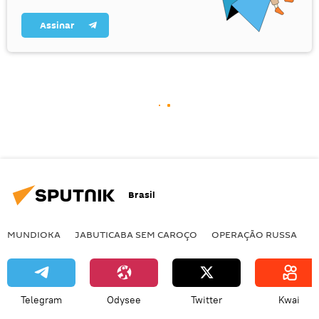
Assinar
Brasil
MUNDIOKA
JABUTICABA SEM CAROÇO
OPERAÇÃO RUSSA
I
Telegram
Odysee
Twitter
Kwai