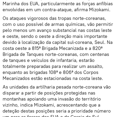
Marinha dos EUA, particularmente as forças anfíbias
envolvidas em um contra-ataque, afirma Mizokami.
Os ataques vigorosos das tropas norte-coreanas,
com o uso possível de armas químicas, vão permitir
pelo menos um avanço substancial nas costas leste
e oeste, sendo o oeste a direção mais importante
devido à localização da capital sul-coreana, Seul. Na
costa oeste a 815ª Brigada Mecanizada e a 820ª
Brigada de Tanques norte-coreanas, com centenas
de tanques e veículos de infantaria, estarão
totalmente preparadas para realizar um assalto,
enquanto as brigadas 108ª e 806ª dos Corpos
Mecanizados estão estacionadas na costa leste.
As unidades da artilharia pesada norte-coreana vão
disparar a partir de posições protegidas nas
montanhas apoiando uma invasão do território
vizinho, indica Mizokami, acrescentando que a
deteção destas posições seria a prioridade número
um para as forças dos EUA e da Coreia do Sul.