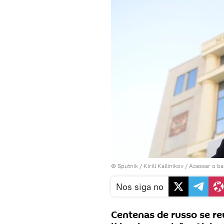
© Sputnik / Kirill Kallinikov
/
Acessar o b
Nos siga no
Centenas de russo se re