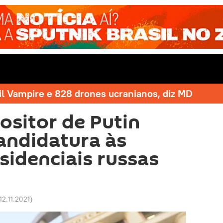
il Vampire e 828 drones ucranianos, diz MD
ositor de Putin
andidatura às
sidenciais russas
12.11.2021
)