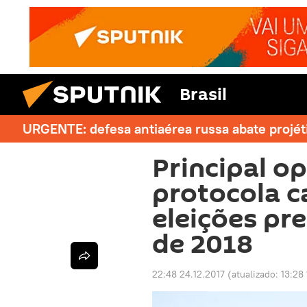
Brasil
URGENTE: defesa antiaérea russa abate projét
Principal op
protocola c
eleições pre
de 2018
22:48 24.12.2017
(atualizado:
13:28 