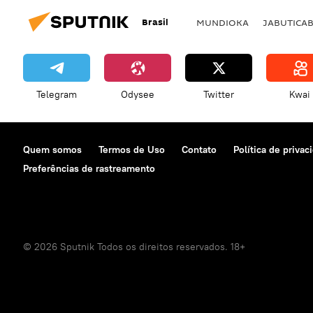
Brasil
MUNDIOKA
JABUTICA
Telegram
Odysee
Twitter
Kwai
Quem somos
Termos de Uso
Contato
Política de privac
Preferências de rastreamento
© 2026 Sputnik Todos os direitos reservados. 18+