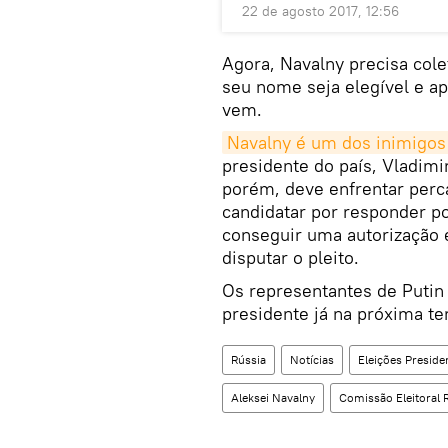
22 de agosto 2017, 12:56
Agora, Navalny precisa cole
seu nome seja elegível e a
vem.
Navalny é um dos inimigos
presidente do país, Vladimi
porém, deve enfrentar perca
candidatar por responder p
conseguir uma autorização 
disputar o pleito.
Os representantes de Putin
presidente já na próxima ter
Rússia
Notícias
Eleições Preside
Aleksei Navalny
Comissão Eleitoral 