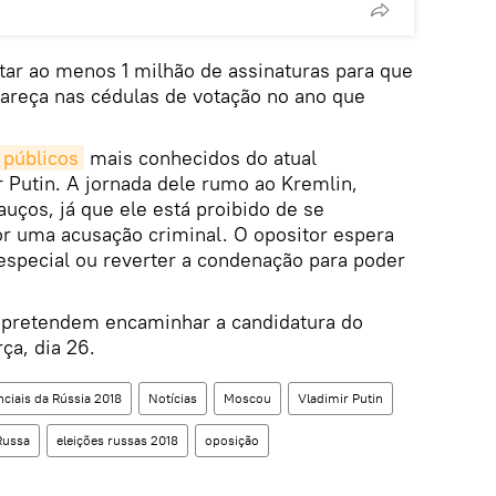
tar ao menos 1 milhão de assinaturas para que
pareça nas cédulas de votação no ano que
 públicos
mais conhecidos do atual
r Putin. A jornada dele rumo ao Kremlin,
uços, já que ele está proibido de se
or uma acusação criminal. O opositor espera
especial ou reverter a condenação para poder
 pretendem encaminhar a candidatura do
ça, dia 26.
nciais da Rússia 2018
Notícias
Moscou
Vladimir Putin
Russa
eleições russas 2018
oposição