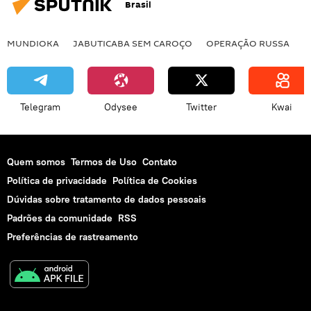
Brasil
MUNDIOKA
JABUTICABA SEM CAROÇO
OPERAÇÃO RUSSA
I
Telegram
Odysee
Twitter
Kwai
Quem somos
Termos de Uso
Contato
Política de privacidade
Política de Cookies
Dúvidas sobre tratamento de dados pessoais
Padrões da comunidade
RSS
Preferências de rastreamento