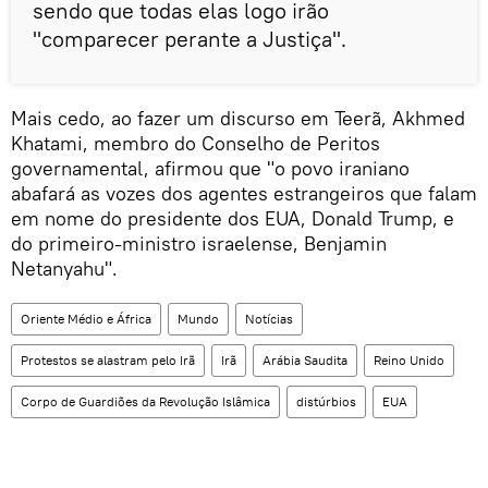
sendo que todas elas logo irão
"comparecer perante a Justiça".
Mais cedo, ao fazer um discurso em Teerã, Akhmed
Khatami, membro do Conselho de Peritos
governamental, afirmou que "o povo iraniano
abafará as vozes dos agentes estrangeiros que falam
em nome do presidente dos EUA, Donald Trump, e
do primeiro-ministro israelense, Benjamin
Netanyahu".
Oriente Médio e África
Mundo
Notícias
Protestos se alastram pelo Irã
Irã
Arábia Saudita
Reino Unido
Corpo de Guardiões da Revolução Islâmica
distúrbios
EUA