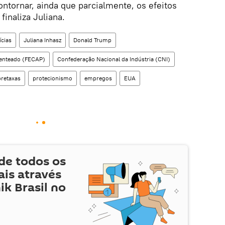
ntornar, ainda que parcialmente, os efeitos
inaliza Juliana.
ícias
Juliana Inhasz
Donald Trump
Penteado (FECAP)
Confederação Nacional da Indústria (CNI)
retaxas
protecionismo
empregos
EUA
de todos os
is através
ik Brasil no