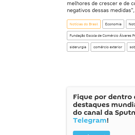
melhores de crescer e de co
negativos dessas medidas", f
Notícias do Brasil
Economia
Not
Fundação Escola de Comércio Álvares 
siderurgia
comércio exterior
sob
Fique por dentro 
destaques mundia
do canal da Sputn
Telegram
!