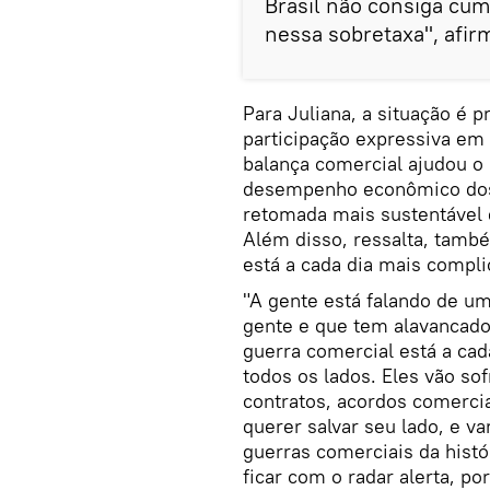
Brasil não consiga cump
nessa sobretaxa", afir
Para Juliana, a situação é
participação expressiva em
balança comercial ajudou o
desempenho econômico dos 
retomada mais sustentável 
Além disso, ressalta, tam
está a cada dia mais complic
"A gente está falando de u
gente e que tem alavancad
guerra comercial está a cad
todos os lados. Eles vão s
contratos, acordos comerci
querer salvar seu lado, e 
guerras comerciais da histó
ficar com o radar alerta, p