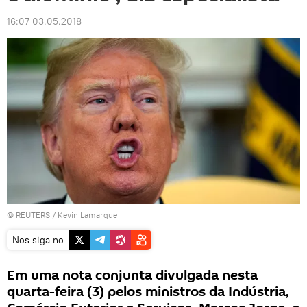
16:07 03.05.2018
©
REUTERS
/ Kevin Lamarque
Nos siga no
Em uma nota conjunta divulgada nesta
quarta-feira (3) pelos ministros da Indústria,