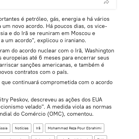
tantes é petróleo, gás, energia e há vários
a um novo acordo. Há poucos dias, os vice-
ssia e do Irã se reuniram em Moscou e
um acordo", explicou o iraniano.
aram do acordo nuclear com o Irã, Washington
s europeias até 6 meses para encerrar seus
arriscar sanções americanas, e também é
novos contratos com o país.
se que continuará comprometida com o acordo
itry Peskov, descreveu as ações dos EUA
ecionismo velado". A medida viola as normas
undial do Comércio (OMC), comentou.
ússia
Notícias
Irã
Mohammad Reza Pour Ebrahimi