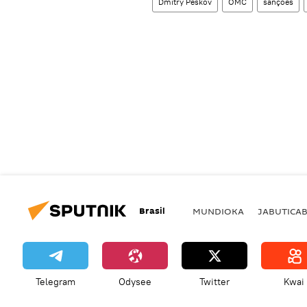
Dmitry Peskov
OMC
sanções
Brasil
MUNDIOKA
JABUTICA
Telegram
Odysee
Twitter
Kwai