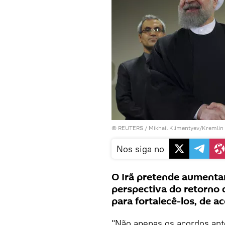
©
REUTERS
/ Mikhail Klimentyev/Kremlin
Nos siga no
O Irã pretende aumentar
perspectiva do retorno 
para fortalecê-los, de 
"Não apenas os acordos ant