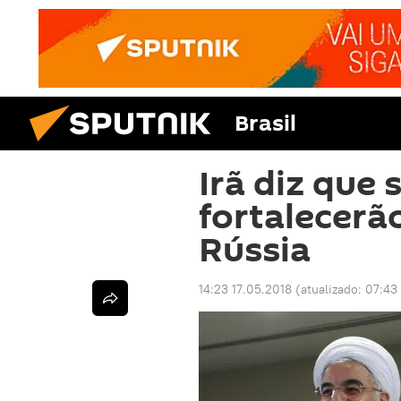
Brasil
Irã diz que
fortalecerã
Rússia
14:23 17.05.2018
(atualizado:
07:43 