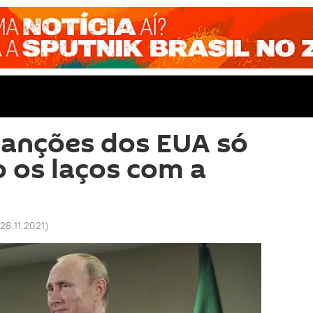
 sanções dos EUA só
o os laços com a
28.11.2021
)