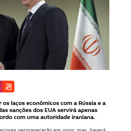
 os laços econômicos com a Rússia e a
das sanções dos EUA servirá apenas
acordo com uma autoridade iraniana.
eriores permanecerão em vigor, mas, haverá