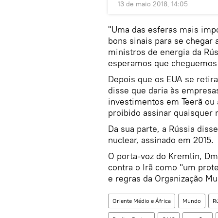
13 de maio 2018, 14:05
"Uma das esferas mais impor
bons sinais para se chegar 
ministros de energia da Rú
esperamos que cheguemos a 
Depois que os EUA se retir
disse que daria às empresa
investimentos em Teerã ou 
proibido assinar quaisquer 
Da sua parte, a Rússia dis
nuclear, assinado em 2015.
O porta-voz do Kremlin, Dm
contra o Irã como "um prot
e regras da Organização M
Oriente Médio e África
Mundo
R