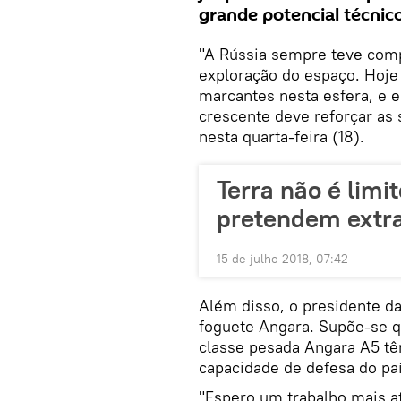
grande potencial técnico
"A Rússia sempre teve comp
exploração do espaço. Hoje
marcantes nesta esfera, e 
crescente deve reforçar as 
nesta quarta-feira (18).
Terra não é limit
pretendem extra
15 de julho 2018, 07:42
Além disso, o presidente d
foguete Angara. Supõe-se q
classe pesada Angara A5 tê
capacidade de defesa do paí
"Espero um trabalho mais a