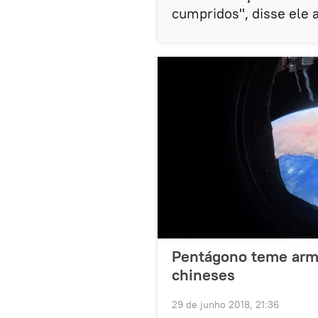
cumpridos", disse ele a
Pentágono teme arm
chineses
29 de junho 2018, 21:36