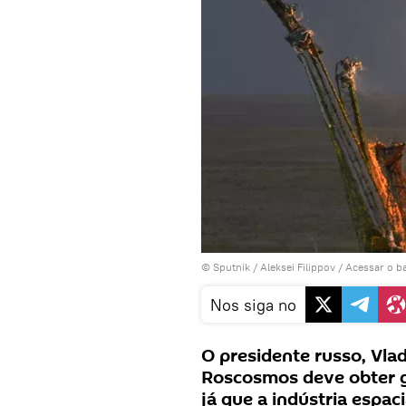
© Sputnik / Aleksei Filippov
/
Acessar o b
Nos siga no
O presidente russo, Vla
Roscosmos deve obter g
já que a indústria espac