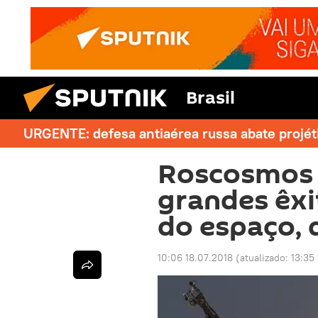
Brasil
URGENTE: defesa antiaérea russa abate projét
Roscosmos 
grandes êxi
do espaço, 
10:06 18.07.2018
(atualizado:
13:35 