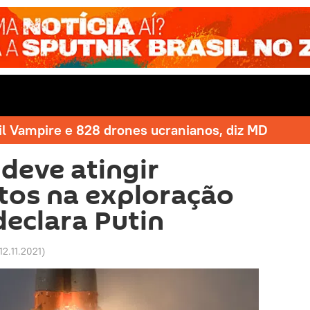
il Vampire e 828 drones ucranianos, diz MD
deve atingir
tos na exploração
declara Putin
12.11.2021
)