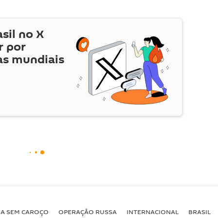
asil no
X
r por
as mundiais
BA SEM CAROÇO
OPERAÇÃO RUSSA
INTERNACIONAL
BRASIL