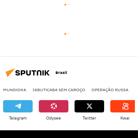
Brasil
MUNDIOKA
JABUTICABA SEM CAROÇO
OPERAÇÃO RUSSA
I
Telegram
Odysee
Twitter
Kwai