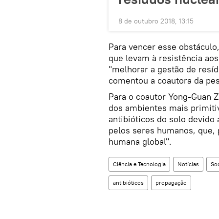
8 de outubro 2018, 13:15
Para vencer esse obstáculo
que levam à resistência aos
"melhorar a gestão de resíd
comentou a coautora da pe
Para o coautor Yong-Guan 
dos ambientes mais primiti
antibióticos do solo devid
pelos seres humanos, que, 
humana global".
Ciência e Tecnologia
Notícias
So
antibióticos
propagação