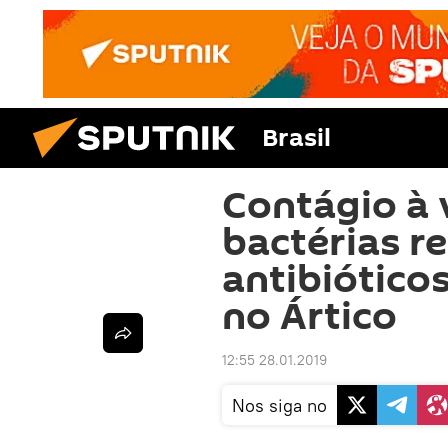
Brasil
Contágio à 
bactérias re
antibiótico
no Ártico
12:55 28.01.2019
Nos siga no