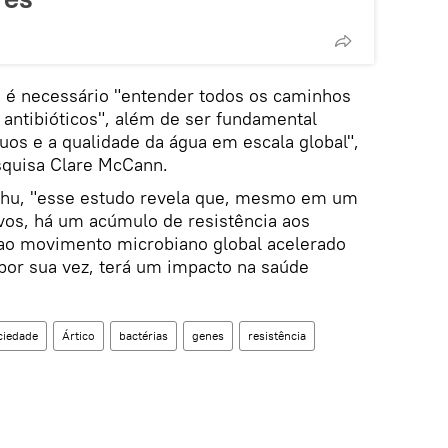
, é necessário "entender todos os caminhos
 antibióticos", além de ser fundamental
uos e a qualidade da água em escala global",
squisa Clare McCann.
Zhu, "esse estudo revela que, mesmo em um
vos, há um acúmulo de resistência aos
o ao movimento microbiano global acelerado
por sua vez, terá um impacto na saúde
ciedade
Ártico
bactérias
genes
resistência