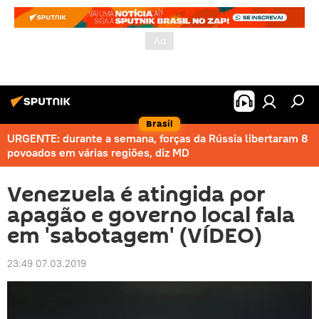
Brasil
URGENTE: durante a semana, forças da Rússia libertaram 8
povoados em várias regiões, diz MD
Venezuela é atingida por
apagão e governo local fala
em 'sabotagem' (VÍDEO)
23:49 07.03.2019