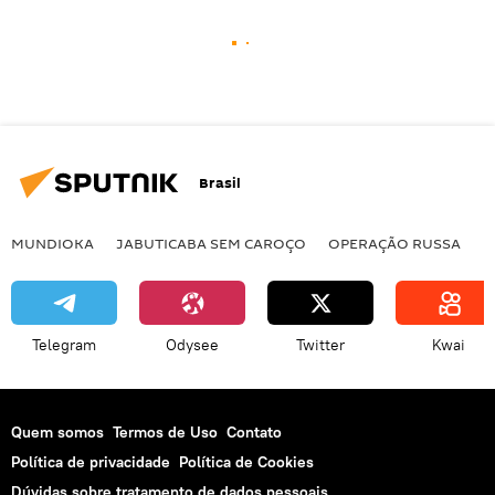
Brasil
MUNDIOKA
JABUTICABA SEM CAROÇO
OPERAÇÃO RUSSA
I
Telegram
Odysee
Twitter
Kwai
Quem somos
Termos de Uso
Contato
Política de privacidade
Política de Cookies
Dúvidas sobre tratamento de dados pessoais