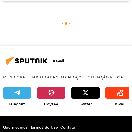
Brasil
MUNDIOKA
JABUTICABA SEM CAROÇO
OPERAÇÃO RUSSA
I
Telegram
Odysee
Twitter
Kwai
Quem somos
Termos de Uso
Contato