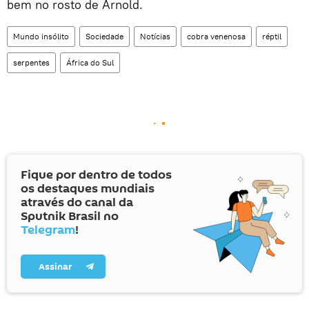
bem no rosto de Arnold.
Mundo insólito
Sociedade
Notícias
cobra venenosa
réptil
serpentes
África do Sul
Fique por dentro de todos
os destaques mundiais
através do canal da
Sputnik Brasil no
Telegram
!
Assinar