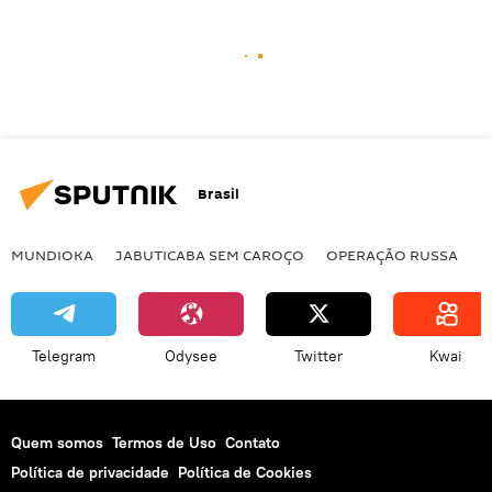
Brasil
MUNDIOKA
JABUTICABA SEM CAROÇO
OPERAÇÃO RUSSA
I
Telegram
Odysee
Twitter
Kwai
Quem somos
Termos de Uso
Contato
Política de privacidade
Política de Cookies