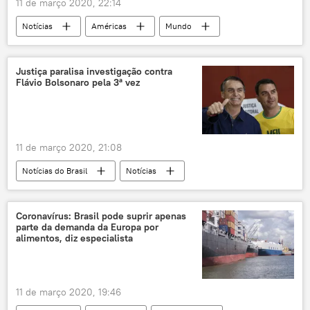
11 de março 2020, 22:14
Notícias
Américas
Mundo
Donald Trump
novo coronavírus
EUA
Justiça paralisa investigação contra
Flávio Bolsonaro pela 3ª vez
11 de março 2020, 21:08
Notícias do Brasil
Notícias
Flávio Bolsonaro
Ministério Público
corrupção
Coronavírus: Brasil pode suprir apenas
parte da demanda da Europa por
alimentos, diz especialista
11 de março 2020, 19:46