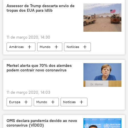
Assessor de Trump descarta envio de
tropas dos EUA para Idlib
11 de março 2020, 14:30
Américas
Mundo
Notícias
Oriente Médio e África
Idlib
PKK
Heritage Foundation
Recep Tayyip Erdogan
Merkel alerta que 70% dos alemães
podem contrair novo coronavírus
Damasco
EUA
Vladimir Putin
Donald Trump
Turquia
11 de março 2020, 14:03
Europa
Mundo
Notícias
novo coronavírus
pandemia
doença
Alemanha
OMS declara pandemia devido ao novo
coronavírus (VÍDEO)