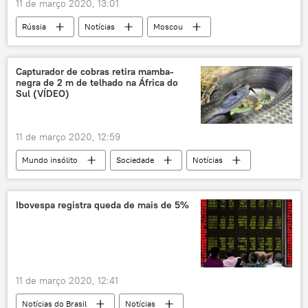
11 de março 2020, 13:01
Rússia
Notícias
Moscou
segurança
novo coronavírus
conferência
Capturador de cobras retira mamba-
negra de 2 m de telhado na África do
Sul (VÍDEO)
11 de março 2020, 12:59
Mundo insólito
Sociedade
Notícias
cobra venenosa
réptil
serpentes
África do Sul
Ibovespa registra queda de mais de 5%
11 de março 2020, 12:41
Notícias do Brasil
Notícias