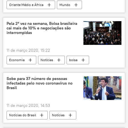
Oriente Médio e África
Mundo
Notícias
Taji
Kirkuk
Teerã
foguetes
base militar
AFP
Pela 2ª vez na semana, Bolsa brasileira
cai mais de 10% e negociações são
EUA
ataque
Irã
Iraque
interrompidas
11 de março 2020, 15:22
Economia
Notícias
bolsa
novo coronavírus
mercado
Sobe para 37 número de pessoas
infectadas pelo novo coronavírus no
Brasil
11 de março 2020, 14:53
Notícias do Brasil
Notícias
Ministério da Saúde
novo coronavírus