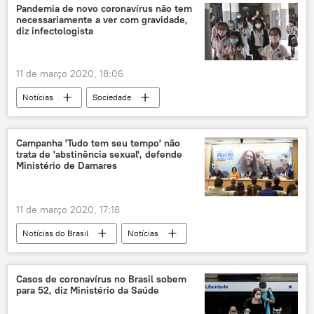
governo
presidência
saúde
Pandemia de novo coronavírus não tem
necessariamente a ver com gravidade,
OMS
surto
pandemia
diz infectologista
EUA
11 de março 2020, 18:06
Notícias
Sociedade
novo coronavírus
doença
pandemia
Campanha 'Tudo tem seu tempo' não
trata de 'abstinência sexual', defende
Organização Mundial da Saúde (OMS)
Ministério de Damares
Notícias do Brasil
11 de março 2020, 17:18
Notícias do Brasil
Notícias
Ministério da Mulher, da Família e dos Direitos Humanos
Casos de coronavírus no Brasil sobem
para 52, diz Ministério da Saúde