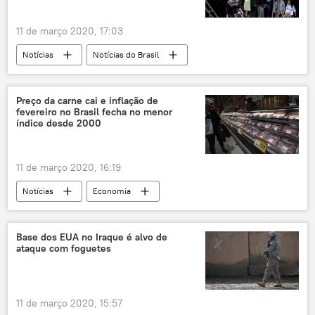
11 de março 2020, 17:03
Notícias
Notícias do Brasil
pandemia
novo coronavírus
saúde
doença
Ministério da Saúde
Preço da carne cai e inflação de
fevereiro no Brasil fecha no menor
índice desde 2000
11 de março 2020, 16:19
Notícias
Economia
Notícias do Brasil
inflação
carne
IBGE
IPCA
juros
Base dos EUA no Iraque é alvo de
ataque com foguetes
11 de março 2020, 15:57