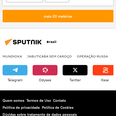
Arábia Saudita
Ibovespa
Bolsa de Valores
mais 20 matérias
Brasil
MUNDIOKA
JABUTICABA SEM CAROÇO
OPERAÇÃO RUSSA
I
Telegram
Odysee
Twitter
Kwai
Quem somos
Termos de Uso
Contato
Política de privacidade
Política de Cookies
Dúvidas sobre tratamento de dados pessoais