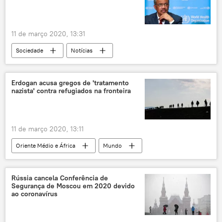
11 de março 2020, 13:31
Sociedade
Notícias
novo coronavírus
OMS
COVID-19
Erdogan acusa gregos de 'tratamento
nazista' contra refugiados na fronteira
11 de março 2020, 13:11
Oriente Médio e África
Mundo
Notícias
Turquia
Grécia
Síria
refugiados
nazistas
Rússia cancela Conferência de
Segurança de Moscou em 2020 devido
neonazistas
Recep Tayyip Erdogan
ao coronavírus
Adolf Hitler
diplomacia
relações bilaterais
União Europeia