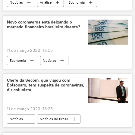
Notícias
Análise
Economia
Notícias do Brasil
novo coronavírus
pandemia
surto
exportações
Novo coronavírus está deixando o
mercado financeiro brasileiro doente?
commodities
importações
11 de março 2020, 18:55
Economia
Notícias
Notícias do Brasil
Análise
Bovespa
Ibovespa
vírus
novo coronavírus
Chefe da Secom, que viajou com
Bolsonaro, tem suspeita de coronavírus,
epidemia
pandemia
doença
diz colunista
surto
mercado
OMS
China
11 de março 2020, 18:25
Notícias
Notícias do Brasil
novo coronavírus
comunicação