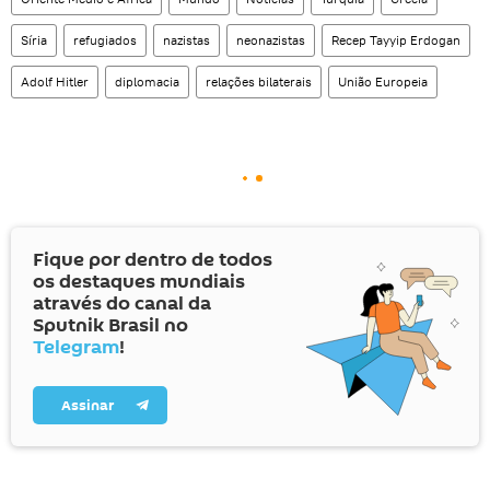
Síria
refugiados
nazistas
neonazistas
Recep Tayyip Erdogan
Adolf Hitler
diplomacia
relações bilaterais
União Europeia
Fique por dentro de todos
os destaques mundiais
através do canal da
Sputnik Brasil no
Telegram
!
Assinar